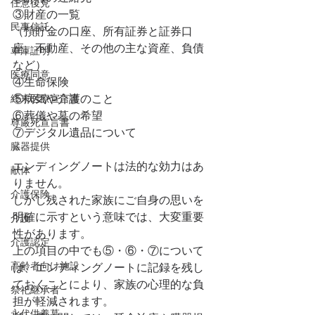
任意後見
③財産の一覧
民事信託
（預貯金の口座、所有証券と証券口
座、不動産、その他の主な資産、負債
車庫証明
など）
医療同意
④生命保険
終末医療宣言書
⑤病気や介護のこと
⑥葬儀や墓の希望
尊厳死宣言書
⑦デジタル遺品について
臓器提供
エンディングノートは法的な効力はあ
献体
りません。
介護保険
しかし残された家族にご自身の思いを
明確に示すという意味では、大変重要
介護
性があります。
介護認定
上の項目の中でも⑤・⑥・⑦について
高齢者向け施設
は、エンディングノートに記録を残し
ておくことにより、家族の心理的な負
祭祀継承者
担が軽減されます。
永代供養墓