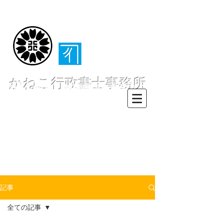
（​伊東・熱海・伊
豆半島全域対応）
かねこ行政書士事務所
〒413-0234 静岡県伊東市池６２
８ー６２
TEL0557-55-7802 FAX0557-55-
7812
Mail :
info@office-
kanekoyuichi.com
記事
全ての記事