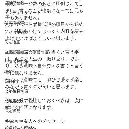
自動車登録
最初にページ数の多さに圧倒されてし
まい、書くことが億劫になっては元も
エンディングノート
子もありません。
離婚協議書
あまり欲張らず最低限の項目から始め
て、時間をかけてじっくり内容を積み
デジタル遺品
上げていけばよろしいと思います。
民法改正
自筆証書遺言の保管制度
エンディングノートを書くと言う事
は、今迄の人生の「振り返り」であ
配偶者居住権
り、ある意味＜自分史＞を書くと言う
認知症
事に他なりません。
そういう意味でも、肩ひじ張らず楽し
高齢化社会
みながら書くのが良いと思います。
成年後見制度
そして必ず整理しておくべきは、次に
成年後見人
挙げる内容になります。
法定後見
Stay Home
①家族・友人へのメッセージ
②訃報の連絡先