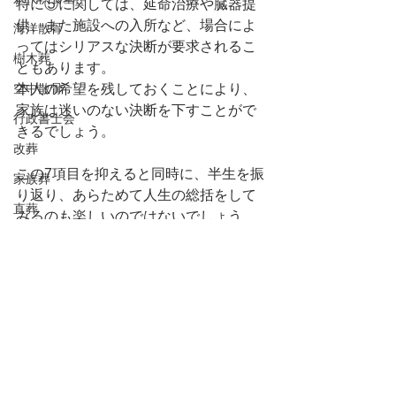
特に⑤に関しては、延命治療や臓器提
供、また施設への入所など、場合によ
海洋散骨
ってはシリアスな決断が要求されるこ
樹木葬
ともあります。
空中散骨
本人の希望を残しておくことにより、
家族は迷いのない決断を下すことがで
行政書士会
きるでしょう。
改葬
この7項目を抑えると同時に、半生を振
家族葬
り返り、あらためて人生の総括をして
直葬
みるのも楽しいのではないでしょう
か？
葬儀の準備
子供のころからの様々な思い出や、人
死後事務委任契約
生の重大局面での決断の数々など、書
静岡県行政書士会
きだしたら切りがないかもしれませ
ん。
持続化補助金
一つづつ丁寧に思い出しながら、自分
持続化給付金
史を綴る楽しみを味わうのも良いと思
います。
家賃補助金