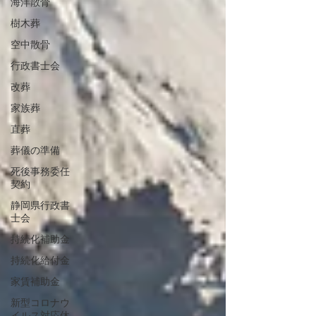
海洋散骨
樹木葬
空中散骨
行政書士会
改葬
家族葬
直葬
葬儀の準備
死後事務委任
契約
静岡県行政書
士会
持続化補助金
持続化給付金
家賃補助金
新型コロナウ
イルス対応休