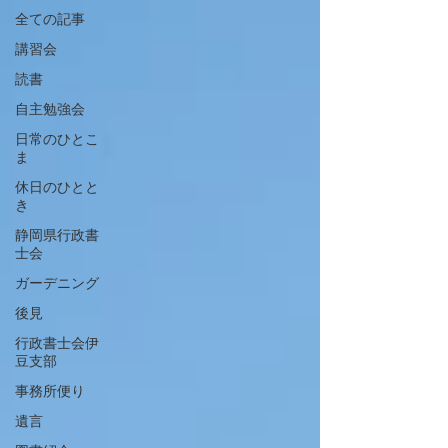
全ての記事
講習会
読書
自主勉強会
日常のひとこ
ま
休日のひとと
き
静岡県行政書
士会
ガーデニング
後見
行政書士会伊
豆支部
事務所便り
遺言