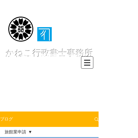
（​伊東・熱海・伊
豆半島全域対応）
かねこ行政書士事務所
〒413-0234 静岡県伊東市池６２
８ー６２
TEL0557-55-7802 FAX0557-55-
7812
Mail :
info@office-
kanekoyuichi.com
ブログ
旅館業申請