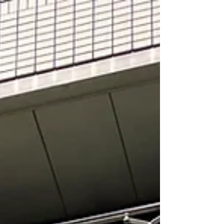
さい。 さてそんな中、HP内に置く専門記事を、昨
年末にまとめることができました。 既に公開して
おりますが、改めてご紹介させてください。 タイ
トルは 「旅館業の申請と民泊届出」 と、極めて地
味ですが、コンパクトにまとめることが出来たよ
うに自負しております。 （オレンジ色のタイトル
文字に、リンクを貼りました。） 宿泊事業（貸別
荘）による物件の活用を考える場合、一度は悩む
のが旅館業（簡易宿所）か住宅事業法（民泊）か
と言う点だと思います。 その点を中心に、分かり
やすく解説を試みました。 是非一度、ご覧くださ
い。 そして、遅くなりましたが、一言！ 本年も、
何卒よろしくお願い申し上げます。