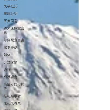
民事信託
車庫証明
医療同意
終末医療宣言
書
尊厳死宣言書
臓器提供
献体
介護保険
介護
介護認定
高齢者向け施
設
祭祀継承者
永代供養墓