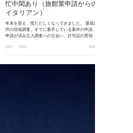
静岡県伊東市 かねこ行政書士事務所
2025年12月17日
読了時間: 2分
忙中閑あり（旅館業申請からの
イタリアン）
年末を迎え、慌ただしくなってきました。 新規案
件の現地調査、すでに着手している案件の申請、
申請が済み立入調査への立会い、許可証の受領、
そしてクライアント様への納品など、さまざまな
ステータスの業務が入り混じり、加えて役所の年
末休暇も目の前に迫り、忙しさもＭＡＸになって
きました。 そしてこの間、年明けの新年会や、来
年２月開催予定の支部講習会の手配も、支部長と
しての私の仕事です。 また今月は、世間をお騒が
せしている伊東市長選挙があり、伊豆支部所属の
先生が立候補をしているため、その演説会に昼夜
数回参加しました。 このように、日々、目まぐる
しいスケジュールに追われましたが、立候補をさ
れた先生が伊東市長に当選され、ほっとしいると