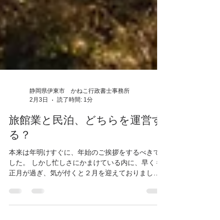
静岡県伊東市 かねこ行政書士事務所
2月3日
読了時間: 1分
旅館業と民泊、どちらを運営す
る？
本来は年明けすぐに、年始のご挨拶をするべきで
した。 しかし忙しさにかまけている内に、早くも
正月が過ぎ、気が付くと２月を迎えておりまし
た。 行政書士業務のみならず、支部長としての仕
事も重なり、多忙を極めたためと弁解させてくだ