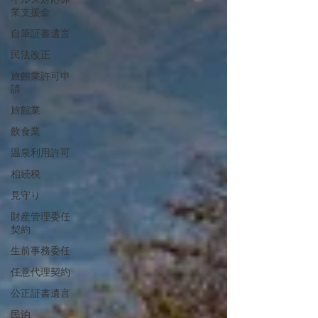
業支援金
自筆証書遺言
民法改正
旅館業許可申
請
旅館業
飲食業
温泉利用許可
相続税
見守り
財産管理委任
契約
生前事務委任
任意代理契約
公正証書遺言
民泊