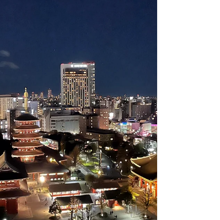
ころです。 年内の営業も残り３日+1週間、業務と
の格闘はまだまだ続きます。 そんな中、保健所か
らの帰り道、下多賀の海辺にあるイタリアンに寄
り、束の間のランチを楽しんできました。 ちょう
ど1年ぶりの再訪でした。 この日は天気も良く、気
温も暖かかったため、思い切ってテラス席を選び
ました。 さすがにお店の備品のブランケットをお
借りして、ひざ