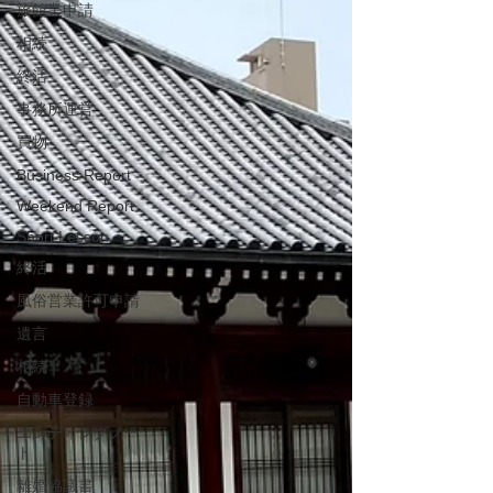
旅館業申請
相続
終活
事務所運営
買物
Business Report
Weekend Report
Short Lesson
終活
風俗営業許可申請
遺言
相続
自動車登録
エンディングノー
ト
離婚協議書