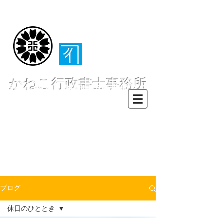
（​伊東・熱海・伊
豆半島全域対応）
かねこ行政書士事務所
〒413-0234 静岡県伊東市池６２
８ー６２
TEL0557-55-7802 FAX0557-55-
7812
Mail :
info@office-
kanekoyuichi.com
ブログ
休日のひととき