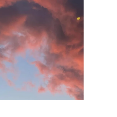
静岡県伊東市 かねこ行政書士事務所
2024年1月22日
読了時間: 2分
保健所はしご
先週は、東部保健所と熱海保健所を、はしごしま
した。 まずは熱海保健所を訪ね、建設業の決算変
更届の提出です。 この日は旅館業がらみの案件は
なく、熱海総合庁舎を訪ねたにも拘らず、初めて
保健所を素通りしました。 なので正確には、保健
所のはしごとは言えませんね。...