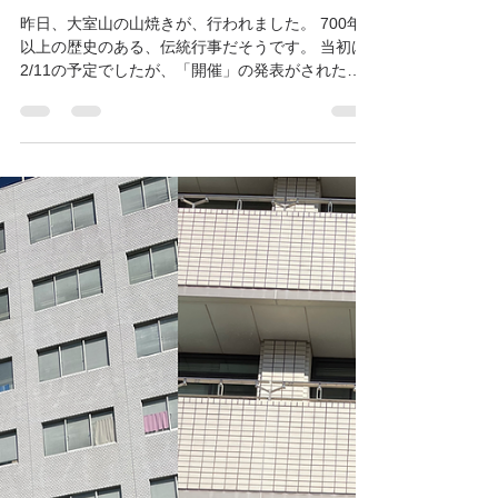
静岡県伊東市 かねこ行政書士事務所
2024年2月19日
読了時間: 1分
2024年 大室山山焼き
昨日、大室山の山焼きが、行われました。 700年
以上の歴史のある、伝統行事だそうです。 当初は
2/11の予定でしたが、「開催」の発表がされた直
後、雹が降り出し、一転して「延期」となりまし
た。 開催予定通りすんなりと実施されることは少
なく、何度となく延期を繰り返すことが常とな...