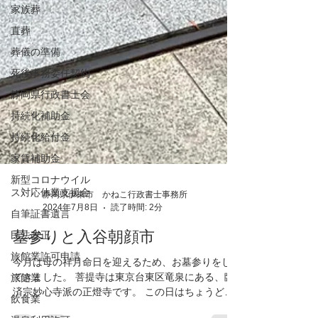
家族葬
直葬
葬儀の準備
死後事務委任契約
静岡県行政書士会
持続化補助金
持続化給付金
家賃補助金
新型コロナウイル
ス対応休業支援金
自筆証書遺言
静岡県伊東市 かねこ行政書士事務所
民法改正
2024年7月8日
読了時間: 2分
旅館業許可申請
墓参りと入谷朝顔市
旅館業
飲食業
今月は母の祥月命日を迎えるため、お墓参りをし
てきました。 菩提寺は東京台東区竜泉にある、臨