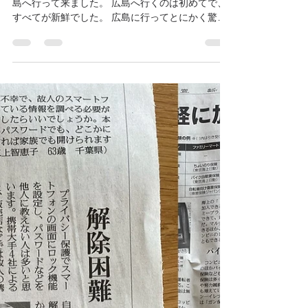
2024年5月16日
読了時間: 2分
広島へ行って来ました
先週末、ツーリストビジネスの視察を兼ねて、広
島へ行って来ました。 広島へ行くのは初めてで、
すべてが新鮮でした。 広島に行ってとにかく驚い
たのは、外国人観光客の多さと、市内のホテルの
多さです。 どこへ行っても外国人観光客であふ
れ、その９割近くが非アジア系と思われます。...