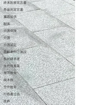
終末医療宣言書
尊厳死宣言書
臓器提供
献体
介護保険
介護
介護認定
高齢者向け施設
祭祀継承者
永代供養墓
海洋散骨
樹木葬
空中散骨
行政書士会
改葬