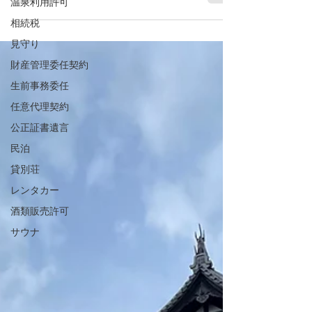
温泉利用許可
済宗妙心寺派の正燈寺です。 この日はちょうど入
相続税
谷の朝顔市だったので、東京駅から山手線に乗
り、鶯谷で降りて、朝顔市を流して寺に向かいま
見守り
した。...
財産管理委任契約
生前事務委任
任意代理契約
公正証書遺言
民泊
貸別荘
レンタカー
酒類販売許可
サウナ