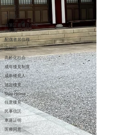
デジタル遺品
民法改正
自筆証書遺言の保
管制度
配偶者居住権
認知症
高齢化社会
成年後見制度
成年後見人
法定後見
Stay Home
任意後見
民事信託
車庫証明
医療同意