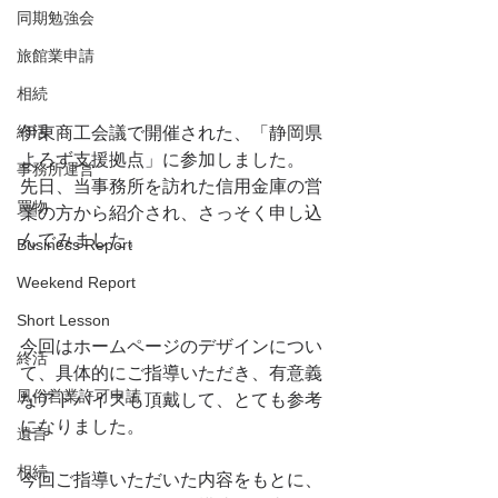
同期勉強会
旅館業申請
相続
終活
伊東商工会議で開催された、「静岡県
よろず支援拠点」に参加しました。
事務所運営
先日、当事務所を訪れた信用金庫の営
買物
業の方から紹介され、さっそく申し込
んでみました。
Business Report
Weekend Report
Short Lesson
今回はホームページのデザインについ
終活
て、具体的にご指導いただき、有意義
風俗営業許可申請
なアドバイスも頂戴して、とても参考
になりました。
遺言
相続
今回ご指導いただいた内容をもとに、