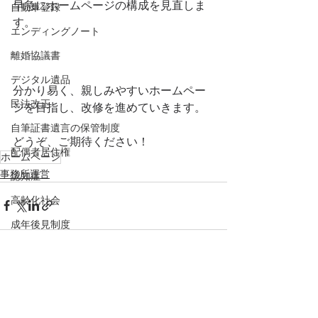
早急にホームページの構成を見直しま
自動車登録
す。
エンディングノート
離婚協議書
デジタル遺品
分かり易く、親しみやすいホームペー
民法改正
ジを目指し、改修を進めていきます。
自筆証書遺言の保管制度
どうぞ、ご期待ください！
配偶者居住権
ホームページ
事務所運営
認知症
高齢化社会
成年後見制度
成年後見人
法定後見
すべて表示
最新記事
Stay Home