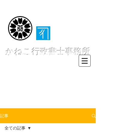
（​伊東・熱海・伊
豆半島全域対応）
かねこ行政書士事務所
〒413-0234 静岡県伊東市池６２
８ー６２
TEL0557-55-7802 FAX0557-55-
7812
Mail :
info@office-
kanekoyuichi.com
記事
全ての記事