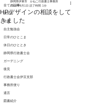
静岡県伊東市 かねこ行政書士事務所
全ての記事
2018年8月1日
読了時間: 1分
HPデザインの相談をして
講習会
きました
読書
自主勉強会
日常のひとこま
休日のひととき
静岡県行政書士会
ガーデニング
後見
行政書士会伊豆支部
事務所便り
遺言
図書紹介