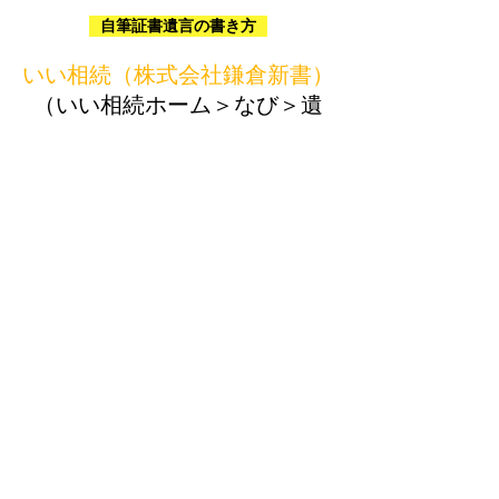
自筆証書遺言の書き方
​いい相続（株式会社鎌倉新書）
​（いい相続ホーム＞なび＞遺
言）
取扱業務
・終活支援
・遺言・相続
・見守り・任意後見
・飲食店、風俗営業許可申請
・深夜酒類提供飲食店営業届
・HACCP（ハサップ）