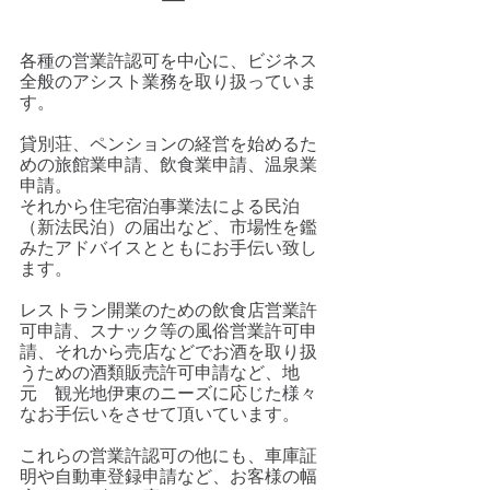
ー
各種の営業許認可を中心に、ビジネス
全般のアシスト業務を取り扱っていま
す。
貸別荘、ペンションの経営を始めるた
めの旅館業申請、飲食業申請、温泉業
申請。
それから住宅宿泊事業法による民泊
（新法民泊）の届出など、市場性を鑑
みたアドバイスとともにお手伝い致し
ます。
レストラン開業のための飲食店営業許
可申請、スナック等の風俗営業許可申
請、それから売店などでお酒を取り扱
うための酒類販売許可申請など、地
元 観光地伊東のニーズに応じた様々
なお手伝いをさせて頂いています。
これらの営業許認可の他にも、車庫証
明や自動車登録申請など、お客様の幅