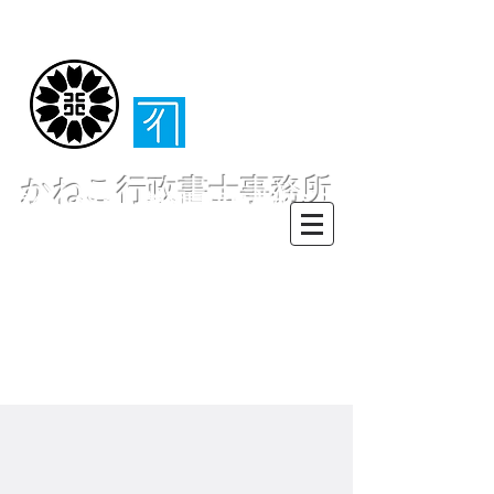
（​伊東・熱海・伊
豆半島全域対応）
かねこ行政書士事務所
〒413-0234 静岡県伊東市池６２
８ー６２
TEL0557-55-7802 FAX0557-55-
7812
Mail :
info@office-
kanekoyuichi.com