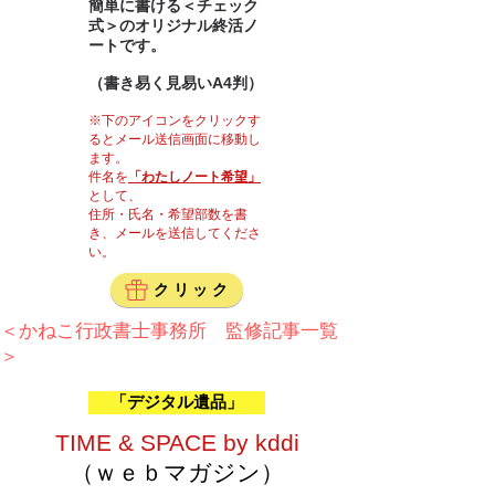
簡単に書ける＜チェック
式＞のオリジナル終活ノ
ートです。
（書き易く見易いA4判）
※下のアイコンをクリックす
るとメール送信画面に移動し
ます。
件名を
「わたしノート希望」
として、
住所・氏名・希望部数を書
き、​メールを送信してくださ
い。
クリック
＜かねこ行政書士事務所 監修記事一覧
＞
「デジタル遺品」
TIME & SPACE by kddi
（ｗｅｂマガジン）