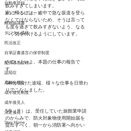
自動車登録
飲みすぎてしまいます。
家に帰るには、途中で急な坂道を登ら
エンディングノート
なくてはならないため、そうは言って
離婚協議書
も度を過ぎて飲みすぎないよう、なる
デジタル遺品
べく気を付けるようにしています。
民法改正
自筆証書遺言の保管制度
さていよいよ、本題の仕事の報告で
配偶者居住権
す。
認知症
高齢化社会
GWが開けた途端、様々な仕事を日替わ
りでこなしました。
成年後見制度
成年後見人
5/9（月）は、受任していた旅館業申請
法定後見
のからみで、防火対象物使用開始届を
Stay Home
提出すべく、朝一から消防署へ向かい