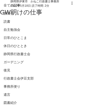
静岡県伊東市 かねこ行政書士事務所
全ての記事
2022年5月18日
読了時間: 2分
GW明けの仕事
講習会
読書
自主勉強会
日常のひとこま
休日のひととき
静岡県行政書士会
ガーデニング
後見
行政書士会伊豆支部
事務所便り
遺言
図書紹介