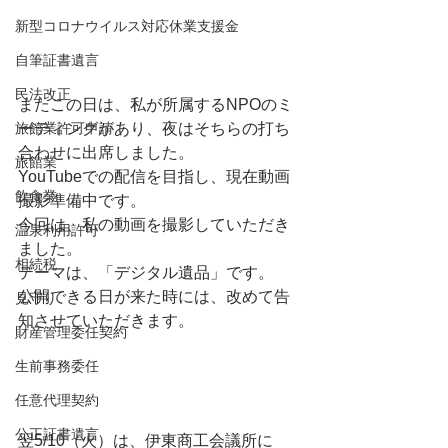
新型コロナウイルス対応休業支援金
自筆証書遺言
民法改正
またこの日は、私が所属するNPOのミ
ーティングがあり、夜はそちらの打ち
旅館業許可申請
合わせに出席しました。
旅館業
YouTubeでの配信を目指し、現在動画
飲食業
撮影準備中です。
今回は、私の動画を撮影していただき
温泉利用許可
ました。
相続税
テーマは、「デジタル遺品」です。
公開できる日が来た時には、改めて告
見守り
知させていただきます。
財産管理委任契約
生前事務委任
任意代理契約
公正証書遺言
翌5/10（火）は、伊東商工会議所に