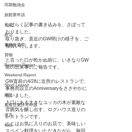
同期勉強会
旅館業申請
しばらく記事の書き込みを、さぼって
相続
おりました。
終活
取り急ぎ、直近のGW明けの様子を、ご
事務所運営
報告いたします。
買物
と言った口が乾かぬ前に、いきなりGW
Business Report
前の出来事のご報告です。
Weekend Report
GW直前の4/28に近所のレストランで、
Short Lesson
事務所設立のAnniversaryをささやかに
終活
祝いました。
入口にある大きなユッカの木が素敵な
風俗営業許可申請
雰囲気を醸し出す、ログハウス造りの
遺言
レストランです。
ここはお気に入りのお店で、美味しい
相続
スペイン料理をいただきながら、毎回