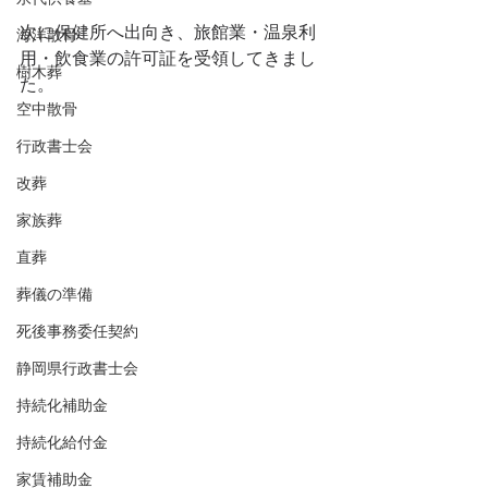
次に保健所へ出向き、旅館業・温泉利
海洋散骨
用・飲食業の許可証を受領してきまし
樹木葬
た。
空中散骨
行政書士会
改葬
家族葬
直葬
葬儀の準備
死後事務委任契約
静岡県行政書士会
持続化補助金
持続化給付金
家賃補助金