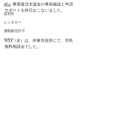
て、事業復活支援金の事前確認と申請
民泊
サポートを終日おこないました。
貸別荘
レンタカー
酒類販売許可
サウナ
5/11（水）は、伊東市役所にて、市民
無料相談会でした。