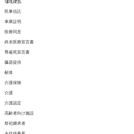
ました。
任意後見
民事信託
車庫証明
医療同意
終末医療宣言書
尊厳死宣言書
臓器提供
献体
介護保険
介護
介護認定
高齢者向け施設
祭祀継承者
永代供養墓