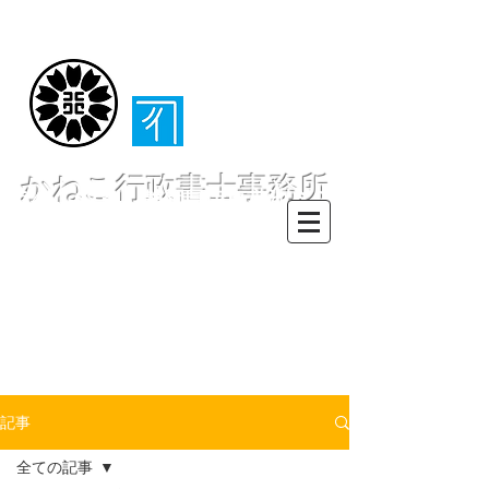
（​伊東・熱海・伊
豆半島全域対応）
かねこ行政書士事務所
〒413-0234 静岡県伊東市池６２
８ー６２
TEL0557-55-7802 FAX0557-55-
7812
Mail :
info@office-
kanekoyuichi.com
記事
全ての記事