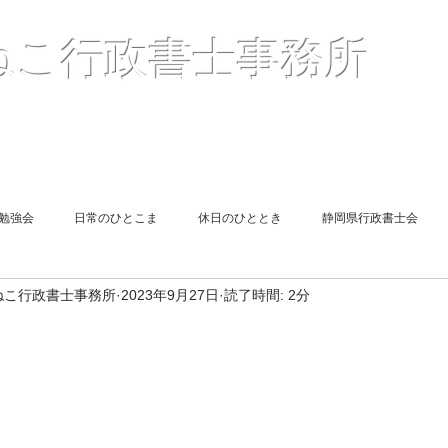
〒41
ねこ行政書士事務所
２
TEL05
Mail :
（
報酬額一覧表
＜解説＞許認可申請
お客様の声
勉強会
日常のひとこま
休日のひととき
静岡県行政書士会
ねこ行政書士事務所
2023年9月27日
読了時間: 2分
遺言
図書紹介
同期勉強会
旅館業申請
相続
end Report
Short Lesson
終活
風俗営業許可申請
遺言