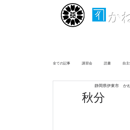
か
ホーム
取扱業務
全ての記事
講習会
読書
自主
静岡県伊東市 か
行政書士会伊豆支部
事務所便り
秋分
買物
Business Report
Week