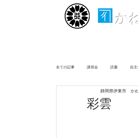
か
ホーム
取扱業務
全ての記事
講習会
読書
自主
静岡県伊東市 か
行政書士会伊豆支部
事務所便り
彩雲
買物
Business Report
Week