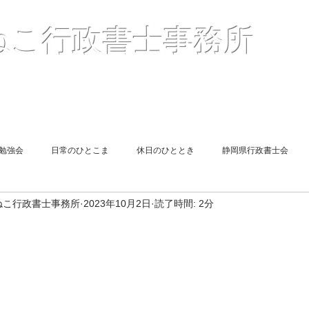
〒41
ねこ行政書士事務所
２
TEL05
Mail :
（
報酬額一覧表
＜解説＞許認可申請
お客様の声
勉強会
日常のひとこま
休日のひととき
静岡県行政書士会
ねこ行政書士事務所
2023年10月2日
読了時間: 2分
遺言
図書紹介
同期勉強会
旅館業申請
相続
end Report
Short Lesson
終活
風俗営業許可申請
遺言