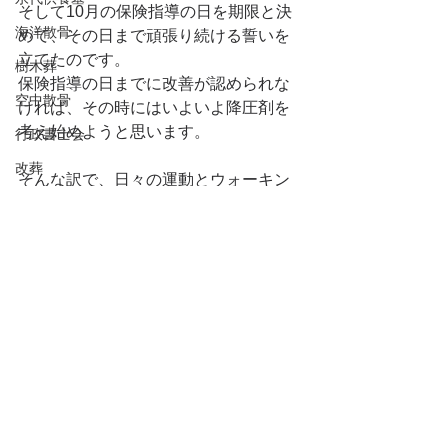
そして10月の保険指導の日を期限と決
海洋散骨
めて、その日まで頑張り続ける誓いを
立てたのです。
樹木葬
保険指導の日までに改善が認められな
空中散骨
ければ、その時にはいよいよ降圧剤を
考え始めようと思います。
行政書士会
改葬
そんな訳で、日々の運動とウォーキン
家族葬
グ、そして減塩を励行して、満を持し
て保険指導に臨む所存です！
直葬
葬儀の準備
今のところ、まだ1週間ではあります
が、きちんと実行しています。
死後事務委任契約
大きな第一歩を、踏み出しました。
静岡県行政書士会
持続化補助金
Weekend Report
持続化給付金
家賃補助金