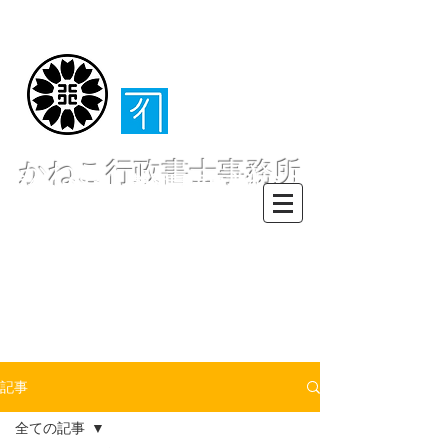
（​伊東・熱海・伊
豆半島全域対応）
かねこ行政書士事務所
〒413-0234 静岡県伊東市池６２
８ー６２
TEL0557-55-7802 FAX0557-55-
7812
Mail :
info@office-
kanekoyuichi.com
記事
全ての記事