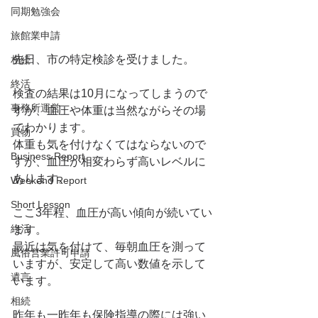
同期勉強会
旅館業申請
先日、市の特定検診を受けました。
相続
終活
検査の結果は10月になってしまうので
事務所運営
すが、血圧や体重は当然ながらその場
でわかります。
買物
体重も気を付けなくてはならないので
Business Report
すが、血圧が相変わらず高いレベルに
あります。
Weekend Report
Short Lesson
ここ3年程、血圧が高い傾向が続いてい
終活
ます。
最近は気を付けて、毎朝血圧を測って
風俗営業許可申請
いますが、安定して高い数値を示して
遺言
います。
相続
昨年も一昨年も保険指導の際には強い