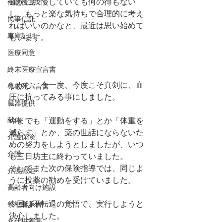
確かに我慢していても何の得もない
任意後見
し、もっと楽な気持ちで合理的に考え
民事信託
ればいいのかなと、最近は思い始めて
車庫証明
もいます。
医療同意
終末医療宣言書
しかし、今一度、今度こそ真剣に、血
尊厳死宣言書
圧に抗ってみる事にしました。
臓器提供
献体
今までも「運動をする」とか「体重を
減らす」とか、薬の世話にならないた
介護保険
めの努力をしようとしましたが、いつ
介護
も三日坊主に終わっていました。
そしてまた次の保険指導では、同じよ
介護認定
うに投薬の勧めを受けていました。
高齢者向け施設
今回は不転退の覚悟で、実行しようと
祭祀継承者
決心しました。
永代供養墓