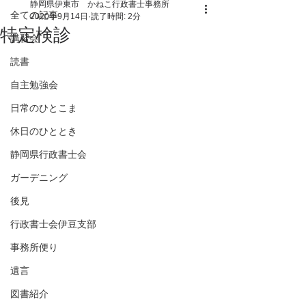
静岡県伊東市 かねこ行政書士事務所
全ての記事
2020年9月14日
読了時間: 2分
特定検診
講習会
読書
自主勉強会
日常のひとこま
休日のひととき
静岡県行政書士会
ガーデニング
後見
行政書士会伊豆支部
事務所便り
遺言
図書紹介