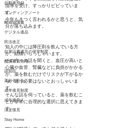
自動車登録
指導を受け、すっかりビビッていま
す。
エンディングノート
今年もきつく言われるかと思うと、気
離婚協議書
分が落ち込みます。
デジタル遺品
民法改正
知人の中には降圧剤を飲んでいる方
自筆証書遺言の保管制度
が、結構いらっしゃいます。
その方々の話を聞くと、血圧が高いと
配偶者居住権
心臓や血管、腎臓などに負担がかかる
認知症
が、薬を飲むだけでリスクが下がるか
高齢化社会
ら、迷う必要はないとおっしゃいま
す。
成年後見制度
そんな話を伺っていると、薬を飲むこ
成年後見人
とが非常に合理的な選択に思えてきま
す。
法定後見
Stay Home