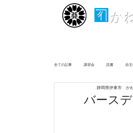
か
ホーム
取扱業務
全ての記事
講習会
読書
自主
静岡県伊東市 か
行政書士会伊豆支部
事務所便り
バースデ
買物
Business Report
Week