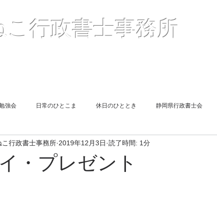
〒41
ねこ行政書士事務所
２
TEL05
Mail :
（
報酬額一覧表
＜解説＞許認可申請
お客様の声
勉強会
日常のひとこま
休日のひととき
静岡県行政書士会
ねこ行政書士事務所
2019年12月3日
読了時間: 1分
遺言
図書紹介
同期勉強会
旅館業申請
相続
イ・プレゼント
end Report
Short Lesson
終活
風俗営業許可申請
遺言