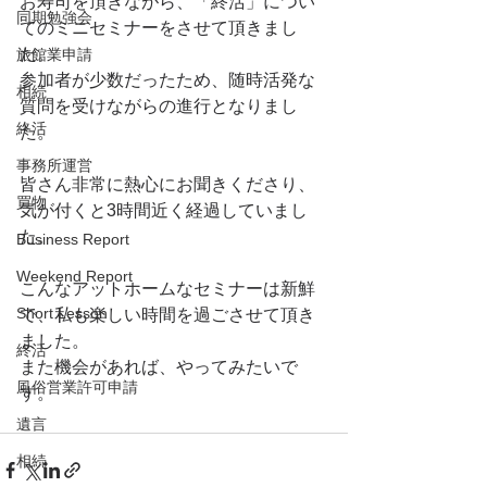
お寿司を頂きながら、「終活」につい
同期勉強会
てのミニセミナーをさせて頂きまし
た。
旅館業申請
参加者が少数だったため、随時活発な
相続
質問を受けながらの進行となりまし
終活
た。
事務所運営
皆さん非常に熱心にお聞きくださり、
買物
気が付くと3時間近く経過していまし
た。
Business Report
Weekend Report
こんなアットホームなセミナーは新鮮
Short Lesson
で、私も楽しい時間を過ごさせて頂き
ました。
終活
また機会があれば、やってみたいで
風俗営業許可申請
す。
遺言
相続