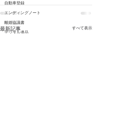
自動車登録
エンディングノート
離婚協議書
すべて表示
最新記事
デジタル遺品
民法改正
自筆証書遺言の保管制度
配偶者居住権
認知症
高齢化社会
成年後見制度
成年後見人
法定後見
Stay Home