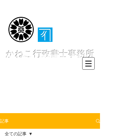
（​伊東・熱海・伊
豆半島全域対応）
かねこ行政書士事務所
〒413-0234 静岡県伊東市池６２
８ー６２
TEL0557-55-7802 FAX0557-55-
7812
Mail :
info@office-
kanekoyuichi.com
記事
全ての記事