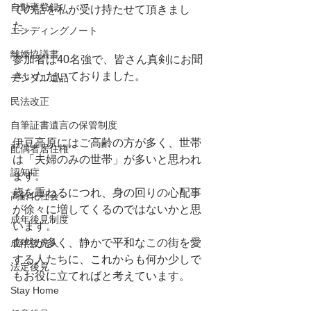
自動車登録
ての話を私が受け持たせて頂きまし
た。
エンディングノート
離婚協議書
参加者は40名強で、皆さん真剣にお聞
きいただいておりました。
デジタル遺品
民法改正
自筆証書遺言の保管制度
伊豆高原にはご高齢の方が多く、世帯
配偶者居住権
は「夫婦のみの世帯」が多いと思われ
認知症
ます。
歳を重ねるにつれ、身の回りの心配事
高齢化社会
が徐々に増してくるのではないかと思
成年後見制度
います。
自然が多く、静かで平和なこの街を愛
成年後見人
する人たちに、これからも何か少しで
法定後見
もお役に立てればと考えています。
Stay Home