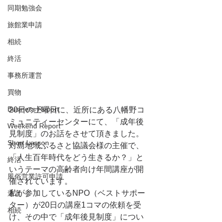
同期勉強会
旅館業申請
相続
終活
事務所運営
買物
Business Report
20日の土曜日に、近所にある八幡野コ
ミュニティーセンターにて、「成年後
Weekend Report
見制度」のお話をさせて頂きました。
Short Lesson
対島地域ふるさと協議会様の主催で、
「人生百年時代をどう生きるか？」と
終活
いうテーマの高齢者向け年間講座が開
風俗営業許可申請
催されています。
私が参加しているNPO（ベストサポー
遺言
ター）が20日の講座1コマの依頼を受
相続
け、その中で「成年後見制度」につい