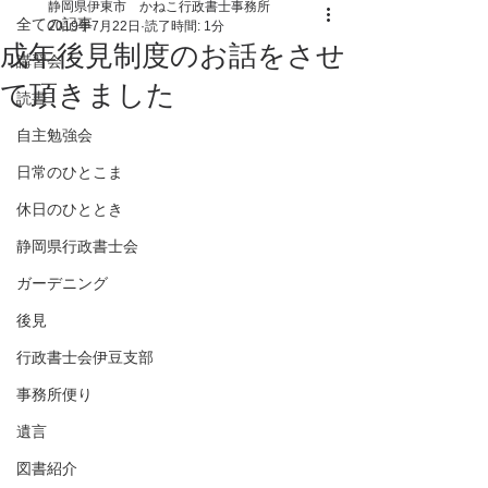
静岡県伊東市 かねこ行政書士事務所
全ての記事
2019年7月22日
読了時間: 1分
成年後見制度のお話をさせ
講習会
て頂きました
読書
自主勉強会
日常のひとこま
休日のひととき
静岡県行政書士会
ガーデニング
後見
行政書士会伊豆支部
事務所便り
遺言
図書紹介