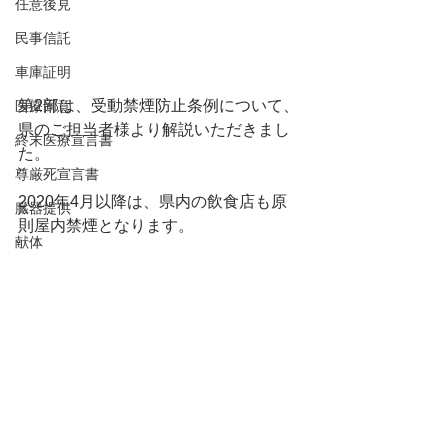
任意後見
民事信託
車庫証明
第2部は、受動禁煙防止条例について、
医療同意
県のご担当者様より解説いただきまし
終末医療宣言書
た。
尊厳死宣言書
2020年4月以降は、県内の飲食店も原
臓器提供
則屋内禁煙となります。
献体
この情報についても、周辺の飲食店の
介護保険
方への周知のお手伝いができれば、と
介護
考えています。
介護認定
高齢者向け施設
祭祀継承者
永代供養墓