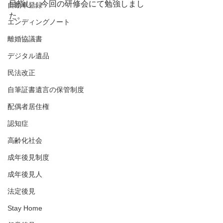
目指し、今回の研修会にて勉強しまし
自動車登録
た。
エンディングノート
離婚協議書
デジタル遺品
民法改正
自筆証書遺言の保管制度
配偶者居住権
認知症
高齢化社会
成年後見制度
成年後見人
法定後見
Stay Home