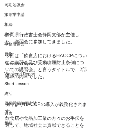
同期勉強会
旅館業申請
相続
終活
静岡県行政書士会静岡支部が主催し
た、講習会に参加してきました。
事務所運営
買物
今回は「飲食店におけるHACCPについ
ての講習会及び受動喫煙防止条例につ
Business Report
いての講習会」と言うタイトルで、2部
Weekend Report
構成の内容でした。
Short Lesson
終活
風俗営業許可申請
例年よりHACCPの導入が義務化されま
す。
遺言
飲食店や食品加工業の方々のお手伝を
相続
通して、地域社会に貢献できることを