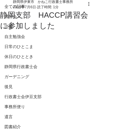
静岡県伊東市 かねこ行政書士事務所
全ての記事
2019年7月6日
読了時間: 1分
静岡支部 HACCP講習会
講習会
に参加しました
読書
自主勉強会
日常のひとこま
休日のひととき
静岡県行政書士会
ガーデニング
後見
行政書士会伊豆支部
事務所便り
遺言
図書紹介