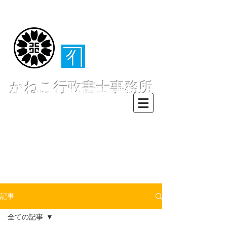
（​伊東・熱海・伊
豆半島全域対応）
かねこ行政書士事務所
〒413-0234 静岡県伊東市池６２
８ー６２
TEL0557-55-7802 FAX0557-55-
7812
Mail :
info@office-
kanekoyuichi.com
記事
全ての記事