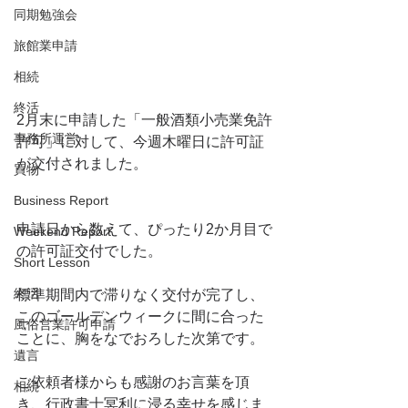
同期勉強会
旅館業申請
相続
終活
2月末に申請した「一般酒類小売業免許
事務所運営
許可」に対して、今週木曜日に許可証
が交付されました。
買物
Business Report
申請日から数えて、ぴったり2か月目で
Weekend Report
の許可証交付でした。
Short Lesson
終活
標準期間内で滞りなく交付が完了し、
このゴールデンウィークに間に合った
風俗営業許可申請
ことに、胸をなでおろした次第です。
遺言
ご依頼者様からも感謝のお言葉を頂
相続
き、行政書士冥利に浸る幸せを感じま