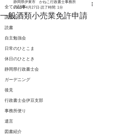
静岡県伊東市 かねこ行政書士事務所
全ての記事
2019年4月27日
読了時間: 1分
一般酒類小売業免許申請
講習会
読書
自主勉強会
日常のひとこま
休日のひととき
静岡県行政書士会
ガーデニング
後見
行政書士会伊豆支部
事務所便り
遺言
図書紹介