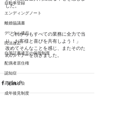
自動車登録
した。
エンディングノート
離婚協議書
デジタル遺品
「これからもすべての業務に全力で当
り、お客様と喜びを共有しよう！」
民法改正
改めてそんなことを感じ、またそのた
自筆証書遺言の保管制度
めのパワーを頂きました。
配偶者居住権
認知症
高齢化社会
成年後見制度
成年後見人
法定後見
すべて表示
最新記事
Stay Home