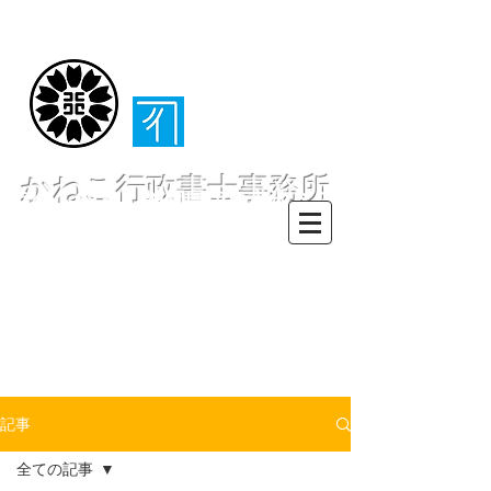
（​伊東・熱海・伊
豆半島全域対応）
かねこ行政書士事務所
〒413-0234 静岡県伊東市池６２
８ー６２
TEL0557-55-7802 FAX0557-55-
7812
Mail :
info@office-
kanekoyuichi.com
記事
全ての記事