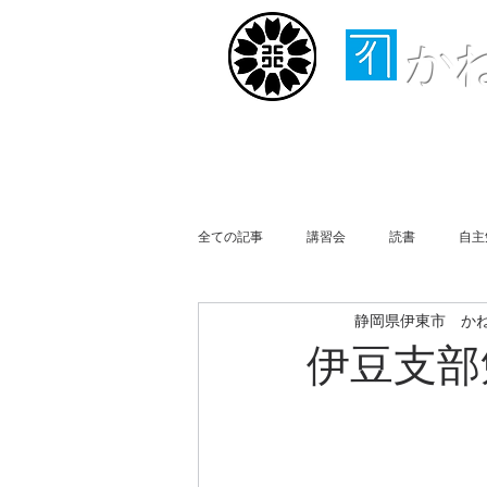
か
ホーム
取扱業務
全ての記事
講習会
読書
自主
静岡県伊東市 か
行政書士会伊豆支部
事務所便り
伊豆支部
買物
Business Report
Week