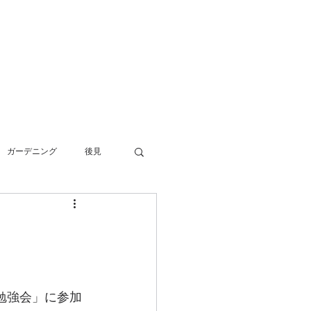
3-0234 静岡県伊東市池６２８ー６
57-55-7802 FAX0557-55-7812
info@office-kanekoyuichi.com
​伊東・熱海・伊豆半島全域対応）
アクセス
ブログ
ガーデニング
後見
終活
事務所運営
相続
自動車登録
勉強会」に参加