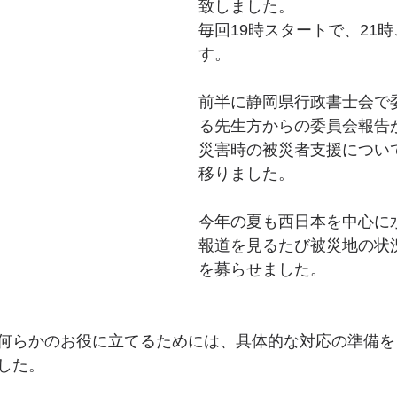
致しました。
デジタル遺品
民法改正
毎回19時スタートで、21
す。
前半に静岡県行政書士会で
る先生方からの委員会報告
災害時の被災者支援につい
移りました。
今年の夏も西日本を中心に
報道を見るたび被災地の状
を募らせました。
何らかのお役に立てるためには、具体的な対応の準備を
した。