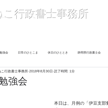
〒41
ねこ行政書士事務所
２
TEL05
Mail :
（
報酬額一覧表
＜解説＞許認可申請
お客様の声
勉強会
日常のひとこま
休日のひととき
静岡県行政書士会
ねこ行政書士事務所
2018年8月30日
読了時間: 1分
遺言
図書紹介
同期勉強会
旅館業申請
相続
勉強会
end Report
Short Lesson
終活
風俗営業許可申請
遺言
本日は、月例の「伊豆支部