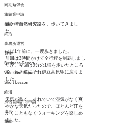
同期勉強会
旅館業申請
城ケ崎自然研究路を、歩いてきまし
相続
た。
終活
事務所運営
ほぼ1年前に、一度歩きました。
買物
前回は3時間かけて全行程を制覇しまし
Business Report
たが、今回は3分の1強を歩いたところ
で、わき道にそれ伊豆高原駅に戻りま
Weekend Report
した。
Short Lesson
終活
天気が良く、それでいて湿気がなく爽
風俗営業許可申請
やかな天気だったので、ほとんど汗を
遺言
かくこともなくウォーキングを楽しめ
ました。
相続