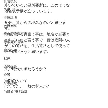
任意後見
歩いていると要所要所に、このような
民事信託
地名表示板が立っています。
車庫証明
多分、昔からの地名なのだと思いま
医療同意
す。
終末医療宣言書
地名があると言う事は、地名が必要と
されていたと言う事で、昔は近隣の人
尊厳死宣言書
がこの道路を、生活道路として使って
臓器提供
いたのだろうと思います。
献体
介護保険
江戸時代の頃だろうか？
介護
漁師の人か？
介護認定
はたまた、一般の村人か?
高齢者向け施設
祭祀継承者
想像が奔放に飛び交い、考えるとワク
永代供養墓