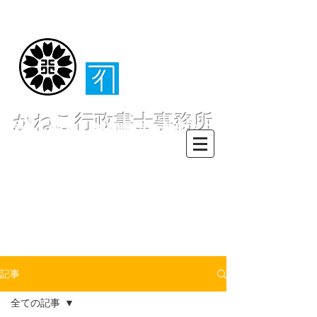
（​伊東・熱海・伊
豆半島全域対応）
かねこ行政書士事務所
〒413-0234 静岡県伊東市池６２
８ー６２
TEL0557-55-7802 FAX0557-55-
7812
Mail :
info@office-
kanekoyuichi.com
記事
全ての記事