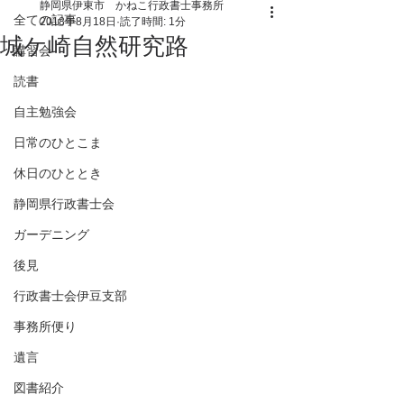
静岡県伊東市 かねこ行政書士事務所
全ての記事
2018年8月18日
読了時間: 1分
城ケ崎自然研究路
講習会
読書
自主勉強会
日常のひとこま
休日のひととき
静岡県行政書士会
ガーデニング
後見
行政書士会伊豆支部
事務所便り
遺言
図書紹介