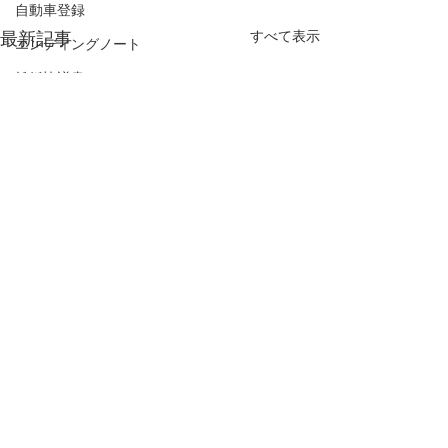
自動車登録
すべて表示
最新記事
エンディングノート
離婚協議書
デジタル遺品
民法改正
自筆証書遺言の保管制度
配偶者居住権
認知症
高齢化社会
成年後見制度
成年後見人
法定後見
Stay Home