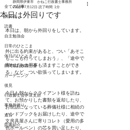
静岡県伊東市 かねこ行政書士事務所
全ての記事
2018年7月12日
読了時間: 1分
本日は外回りです
講習会
読書
本日は、朝から外回りをしています。
自主勉強会
日常のひとこま
外に出る約束があると、つい「あそこ
休日のひととき
もここも行ってしまおう」、「途中で
寄ればあの用事も済ますことができ
静岡県行政書士会
る」など、つい欲張ってしまいます。
ガーデニング
後見
今日も朝からクライアント様を訪ね
行政書士会伊豆支部
て、お預かりした書類を返却したり、
事務所便り
お世話になっている葬儀社様に相続の
ハンドブックをお届けしたり、途中で
遺言
文房具屋さんに寄りコレト（愛用の多
図書紹介
色ボールペン）の芯を買い足したり、