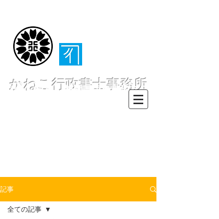
（​伊東・熱海・伊
豆半島全域対応）
かねこ行政書士事務所
〒413-0234 静岡県伊東市池６２
８ー６２
TEL0557-55-7802 FAX0557-55-
7812
Mail :
info@office-
kanekoyuichi.com
記事
全ての記事