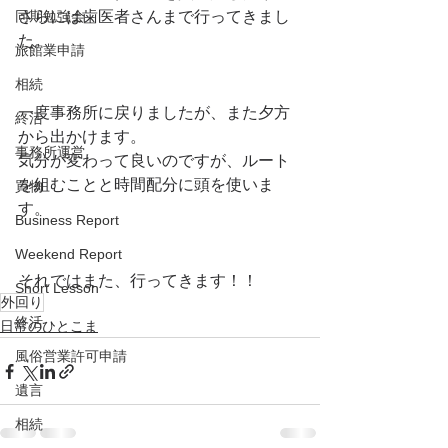
同期勉強会
さらには歯医者さんまで行ってきまし
た。
旅館業申請
相続
一度事務所に戻りましたが、また夕方
終活
から出かけます。
事務所運営
気分が変わって良いのですが、ルート
を組むことと時間配分に頭を使いま
買物
す。
Business Report
Weekend Report
それではまた、行ってきます！！
Short Lesson
外回り
終活
日常のひとこま
風俗営業許可申請
遺言
相続