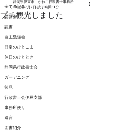
静岡県伊東市 かねこ行政書士事務所
全ての記事
2018年7月7日
読了時間: 1分
プチ観光しました
講習会
読書
自主勉強会
日常のひとこま
休日のひととき
静岡県行政書士会
ガーデニング
後見
行政書士会伊豆支部
事務所便り
遺言
図書紹介