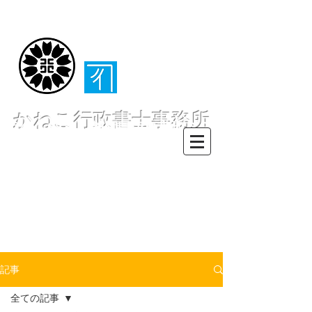
（​伊東・熱海・伊
豆半島全域対応）
かねこ行政書士事務所
〒413-0234 静岡県伊東市池６２
８ー６２
TEL0557-55-7802 FAX0557-55-
7812
Mail :
info@office-
kanekoyuichi.com
記事
全ての記事