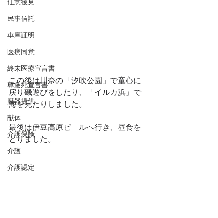
任意後見
民事信託
車庫証明
医療同意
終末医療宣言書
この後は川奈の「汐吹公園」で童心に
尊厳死宣言書
戻り磯遊びをしたり、「イルカ浜」で
臓器提供
海を見たりしました。
献体
最後は伊豆高原ビールへ行き、昼食を
介護保険
とりました。
介護
介護認定
高齢者向け施設
近場を巡るプチ観光でしたが、なかな
祭祀継承者
か充実した内容でした。
永代供養墓