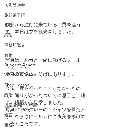
同期勉強会
旅館業申請
昨日から遊びに来ている二男を連れ
相続
て、本日はプチ観光をしました。
終活
事務所運営
買物
写真はイルカと一緒に泳げるプール
Business Report
（？）です。
伊東魚市場の、そばにあります。
Weekend Report
Short Lesson
今迄一度も行ったことがなかったの
終活
で、通りがかったついでに息子と一緒
に、桟橋から見学しました。
風俗営業許可申請
写真の中のグレーのＴシャツを着た人
遺言
が、今まさにイルカにご褒美を揚げて
いるところです。
相続