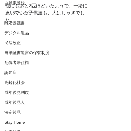
自動車登録
他にもあと2匹ほどいたようで、一緒に
泳いでいた子供達も、大はしゃぎでし
エンディングノート
た。
離婚協議書
デジタル遺品
民法改正
自筆証書遺言の保管制度
配偶者居住権
認知症
高齢化社会
成年後見制度
成年後見人
法定後見
Stay Home