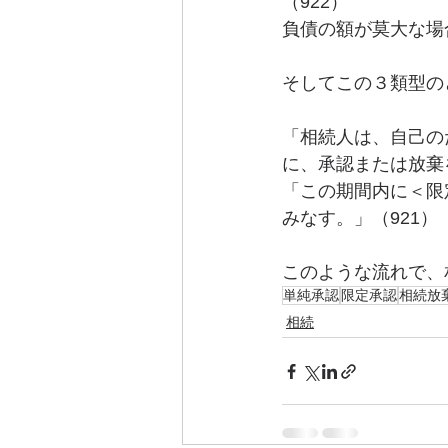
（922）
負債の額が莫大な場
そしてこの３類型の
「相続人は、自己の
に、承認または放棄
「この期間内に＜限
みなす。」（921）
このような流れで、
単純承認
限定承認
相続放
相続