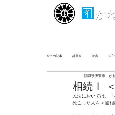
か
ホーム
取扱業務
全ての記事
講習会
読書
自主
静岡県伊東市 か
行政書士会伊豆支部
事務所便り
相続Ⅰ 
民法においては、「
買物
Business Report
Week
死亡した人を＜被相