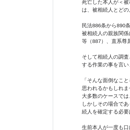
死亡した本人が＜被
エンディングノート
離婚協議書
は、被相続人とどの
民法886条から89
被相続人の親族関係
等（887）、直系尊
そして相続人の調査
する作業の事を言い
「そんな面倒なこと
思われるかもしれま
大多数のケースでは
しかしその場合であ
続人を確定する必要
生前本人が一度も口