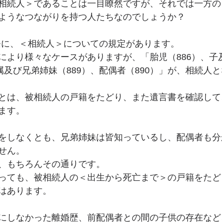
相続人＞であることは一目瞭然ですが、それでは一方の
デジタル遺品
民法改正
ようなつながりを持つ人たちなのでしょうか？
0条に、＜相続人＞についての規定があります。
により様々なケースがありますが、「胎児（886）、子
属及び兄弟姉妹（889）、配偶者（890）」が、相続人
とは、被相続人の戸籍をたどり、また遺言書を確認して
ます。
をしなくとも、兄弟姉妹は皆知っているし、配偶者も分
せん。
、もちろんその通りです。
っても、被相続人の＜出生から死亡まで＞の戸籍をたど
はあります。
にしなかった離婚歴、前配偶者との間の子供の存在など