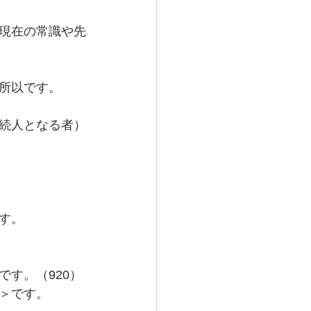
現在の常識や先
所以です。
続人となる者）
す。
す。（920）
＞です。