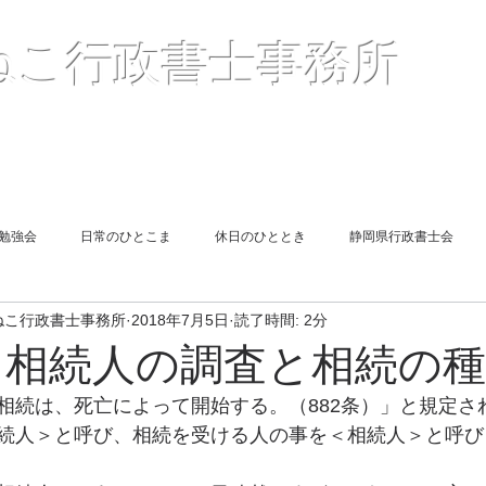
〒41
ねこ行政書士事務所
２
TEL05
Mail :
（
報酬額一覧表
＜解説＞許認可申請
お客様の声
勉強会
日常のひとこま
休日のひととき
静岡県行政書士会
ねこ行政書士事務所
2018年7月5日
読了時間: 2分
遺言
図書紹介
同期勉強会
旅館業申請
相続
＜相続人の調査と相続の
相続は、死亡によって開始する。（882条）」と規定さ
end Report
Short Lesson
終活
風俗営業許可申請
遺言
続人＞と呼び、相続を受ける人の事を＜相続人＞と呼び