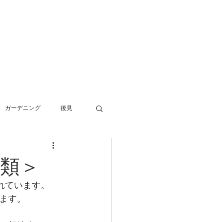
3-0234 静岡県伊東市池６２８ー６
57-55-7802 FAX0557-55-7812
info@office-kanekoyuichi.com
​伊東・熱海・伊豆半島全域対応）
アクセス
ブログ
ガーデニング
後見
終活
事務所運営
種類＞
れています。
相続
自動車登録
ます。