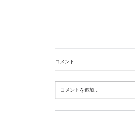
コメント
コメントを追加…
＜不動産終活士＞を取得しま
した