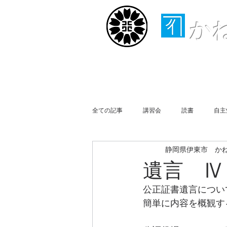
か
ホーム
取扱業務
全ての記事
講習会
読書
自主
静岡県伊東市 か
行政書士会伊豆支部
事務所便り
遺言 Ⅳ
公正証書遺言につい
買物
Business Report
Week
簡単に内容を概観す