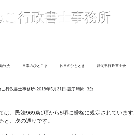
〒41
ねこ行政書士事務所
２
TEL05
Mail :
（
報酬額一覧表
＜解説＞許認可申請
お客様の声
勉強会
日常のひとこま
休日のひととき
静岡県行政書士会
ねこ行政書士事務所
2018年5月31日
読了時間: 3分
遺言
図書紹介
同期勉強会
旅館業申請
相続
ては、民法969条1項から5項に厳格に規定されています
end Report
Short Lesson
終活
風俗営業許可申請
遺言
ると、次の通りです。