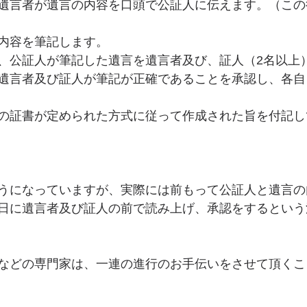
遺言者が遺言の内容を口頭で公証人に伝えます。（この
デジタル遺品
民法改正
内容を筆記します。
、公証人が筆記した遺言を遺言者及び、証人（2名以上
遺言者及び証人が筆記が正確であることを承認し、各自
の証書が定められた方式に従って作成された旨を付記し
うになっていますが、実際には前もって公証人と遺言の
日に遺言者及び証人の前で読み上げ、承認をするという
などの専門家は、一連の進行のお手伝いをさせて頂くこ