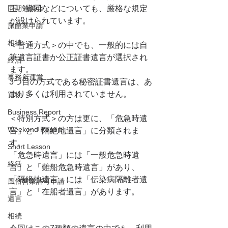
同期勉強会
正、撤回などについても、厳格な規定
が設けられています。
旅館業申請
相続
＜普通方式＞の中でも、一般的には自
筆遺言証書か公正証書遺言が選択され
終活
ます。
事務所運営
3つ目の方式である秘密証書遺言は、あ
まり多くは利用されていません。
買物
Business Report
＜特別方式＞の方は更に、「危急時遺
Weekend Report
言」と「隔絶地遺言」に分類されま
す。
Short Lesson
「危急時遺言」には「一般危急時遺
終活
言」と「難船危急時遺言」があり、
「隔絶地遺言」には「伝染病隔離者遺
風俗営業許可申請
言」と「在船者遺言」があります。
遺言
相続