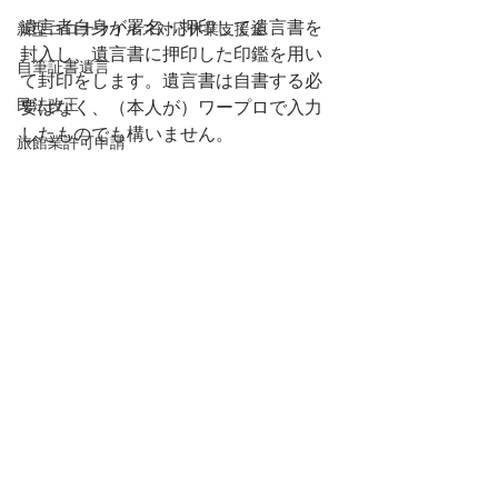
遺言者自身が署名・押印して遺言書を
新型コロナウイルス対応休業支援金
封入し、遺言書に押印した印鑑を用い
自筆証書遺言
て封印をします。遺言書は自書する必
民法改正
要はなく、（本人が）ワープロで入力
したものでも構いません。
旅館業許可申請
これを公証人及び証人2人以上に示し、
旅館業
自分が書いたものであること並びに、
筆者の氏名及び住所を申述します。
飲食業
公証人はその証書の提出日と遺言者の
温泉利用許可
申述を封筒に記載した後、遺言者及び
相続税
証人とともに署名、押印します。
内容は完全に秘密にできますが、肝心
見守り
の遺言書が様式不備で無効となる恐れ
財産管理委任契約
があります。
生前事務委任
任意代理契約
3種類の普通方式の遺言を概観しました
が、私としては「公正証書遺言」を強
公正証書遺言