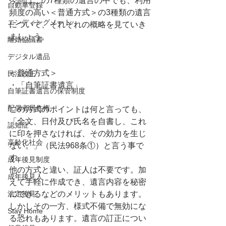
今回はこの7種類の遺言の中でも、利用
自動車登録
頻度の高い＜普通方式＞の3種類の遺言
エンディングノート
について、それぞれの概略を見ていき
ましょう。
離婚協議書
デジタル遺品
＜普通方式＞
民法改正
・「自筆証書遺言」
自筆証書遺言の保管制度
配偶者居住権
この方式のポイントは何と言っても、
「全文、日付及び氏名を自書し、これ
認知症
に印を押さなければ、その効力を生じ
高齢化社会
ない。」（民法968条①）と言う事で
す。
成年後見制度
他の方式と違い、証人は不要です。加
成年後見人
えて手軽に作成でき、遺言内容を秘密
法定後見
にできるなどのメリットもあります。
しかしその一方、様式不備で無効にな
Stay Home
る恐れもあります。遺言の訂正につい