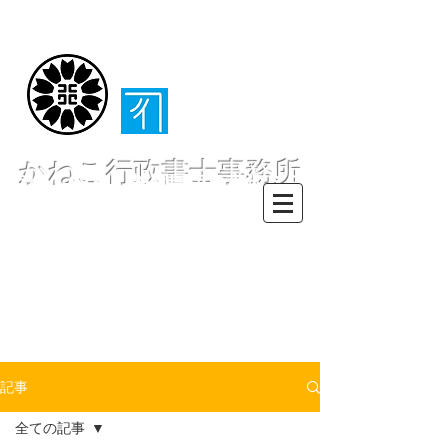
（​伊東・熱海・伊
豆半島全域対応）
かねこ行政書士事務所
〒413-0234 静岡県伊東市池６２
８ー６２
TEL0557-55-7802 FAX0557-55-
7812
Mail :
info@office-
kanekoyuichi.com
記事
全ての記事