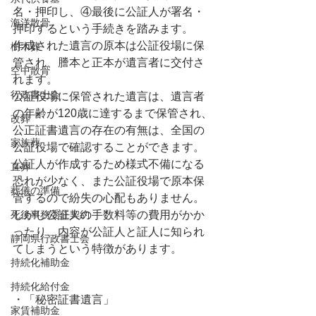
名・押印し、④最後に公証人が署名・
海洋散骨
押印するという手続きを踏みます。
作成された遺言の原本は公証役場に保
樹木葬
管され、謄本と正本が遺言者に交付さ
空中散骨
れます。
行政書士会
公証役場に保管された遺言は、遺言者
の年齢が120歳に達するまで保管され、
改葬
公正証書遺言の存在の有無は、全国の
家族葬
公証役場で確認することができます。
公証人が作成するため様式不備になる
直葬
恐れが少なく、また公証役場で原本保
葬儀の準備
管するので紛失の心配もありません。
死後事務委任契約
しかし公証人の手数料等の費用がかか
ったり、内容が公証人と証人に知られ
静岡県行政書士会
てしまうという特徴があります。
持続化補助金
持続化給付金
・「秘密証書遺言」
家賃補助金