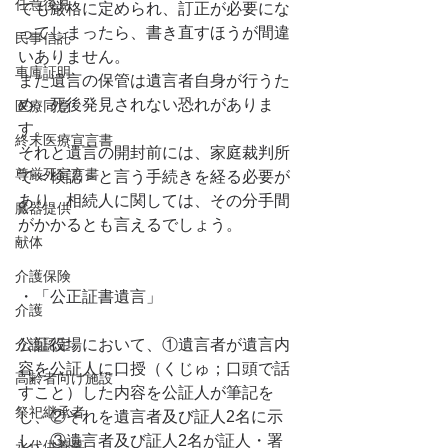
任意後見
ても厳格に定められ、訂正が必要にな
ってしまったら、書き直すほうが間違
民事信託
いありません。
車庫証明
また遺言の保管は遺言者自身が行うた
め、死後発見されない恐れがありま
医療同意
す。
終末医療宣言書
それと遺言の開封前には、家庭裁判所
尊厳死宣言書
で＜検認＞と言う手続きを経る必要が
あり、相続人に関しては、その分手間
臓器提供
がかかるとも言えるでしょう。
献体
介護保険
・「公正証書遺言」
介護
介護認定
公証役場において、①遺言者が遺言内
容を公証人に口授（くじゅ；口頭で話
高齢者向け施設
すこと）した内容を公証人が筆記を
祭祀継承者
し、②それを遺言者及び証人2名に示
し、③遺言者及び証人2名が証人・署
永代供養墓