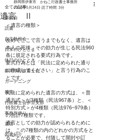
静岡県伊東市 かねこ行政書士事務所
全ての記事
2018年5月24日
読了時間: 3分
遺言 Ⅱ
講習会
＜遺言の種類＞
読書
自主勉強会
改めてここで言うまでもなく、遺言は
本人の死後、その効力が生じる民法960
日常のひとこま
条に規定される要式行為です。
休日のひととき
要式行為とは「民法に定められた通り
に作成してください」と言う行為のこ
静岡県行政書士会
とです。
ガーデニング
後見
民法に定められた遺言の方式は、＜普
通方式＞が3種類（民法967条）と、＜
行政書士会伊豆支部
特別方式＞が4種類（民法976~979条）
事務所便り
の合計7種類です。
遺言としての効力が認められるために
遺言
は、この7種類の内のどれかの方式をと
図書紹介
ることが必要で、付随して開封や訂