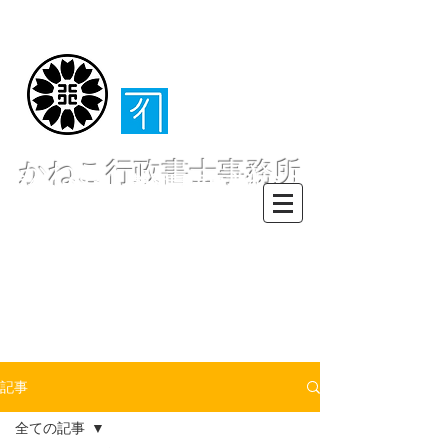
（​伊東・熱海・伊
豆半島全域対応）
かねこ行政書士事務所
〒413-0234 静岡県伊東市池６２
８ー６２
TEL0557-55-7802 FAX0557-55-
7812
Mail :
info@office-
kanekoyuichi.com
記事
全ての記事