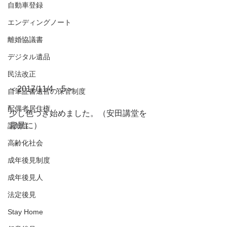
自動車登録
エンディングノート
離婚協議書
デジタル遺品
民法改正
＜2017/11/4・5＞
自筆証書遺言の保管制度
配偶者居住権
少し色づき始めました。（安田講堂を
背景に）
認知症
高齢化社会
成年後見制度
成年後見人
法定後見
Stay Home