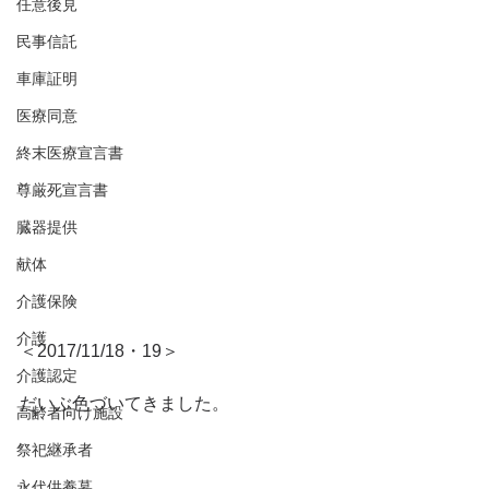
任意後見
民事信託
車庫証明
医療同意
終末医療宣言書
尊厳死宣言書
臓器提供
献体
介護保険
介護
＜2017/11/18・19＞
介護認定
だいぶ色づいてきました。
高齢者向け施設
祭祀継承者
永代供養墓