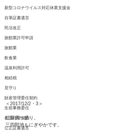
新型コロナウイルス対応休業支援金
自筆証書遺言
民法改正
旅館業許可申請
旅館業
飲食業
温泉利用許可
相続税
見守り
財産管理委任契約
＜2017/12/2・3＞
生前事務委任
紅葉真っ盛り。
任意代理契約
三四郎池もにぎやかです。
公正証書遺言