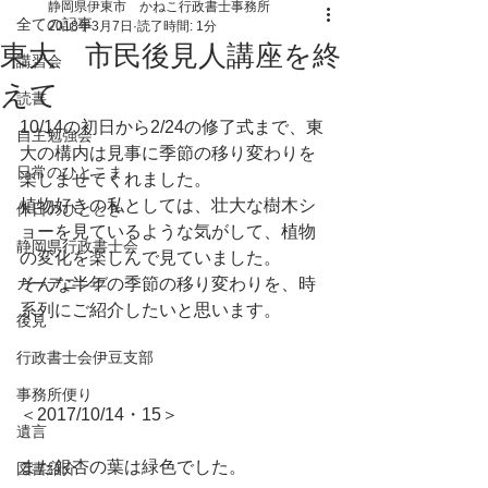
静岡県伊東市 かねこ行政書士事務所
全ての記事
2018年3月7日
読了時間: 1分
東大 市民後見人講座を終
講習会
えて
読書
10/14の初日から2/24の修了式まで、東
自主勉強会
大の構内は見事に季節の移り変わりを
日常のひとこま
楽しませてくれました。
植物好きの私としては、壮大な樹木シ
休日のひととき
ョーを見ているような気がして、植物
静岡県行政書士会
の変化を楽しんで見ていました。
ガーデニング
そんな半年の季節の移り変わりを、時
系列にご紹介したいと思います。
後見
行政書士会伊豆支部
事務所便り
＜2017/10/14・15＞
遺言
まだ銀杏の葉は緑色でした。
図書紹介