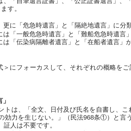
は、「自筆遺言証書」、「公正証書遺言」、
ります。
、更に「危急時遺言」と「隔絶地遺言」に分
には「一般危急時遺言」と「難船危急時遺言
には「伝染病隔離者遺言」と「在船者遺言」
式＞にフォーカスして、それぞれの概略をご
言」
ントは、「全文、日付及び氏名を自書し、こ
の効力を生じない。」（民法968条①）と言
、証人は不要です。