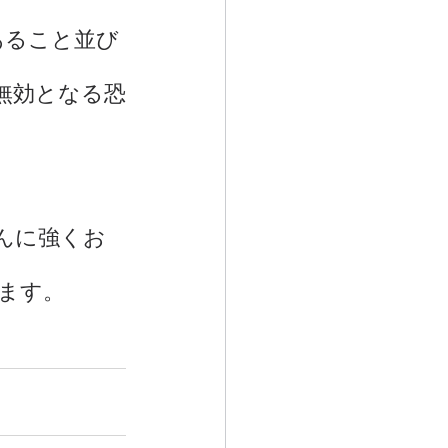
あること並び
無効となる恐
んに強くお
ます。