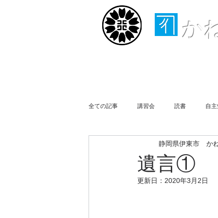
か
ホーム
取扱業務
全ての記事
講習会
読書
自主
静岡県伊東市 か
行政書士会伊豆支部
事務所便り
遺言① 
更新日：
2020年3月2日
買物
Business Report
Week