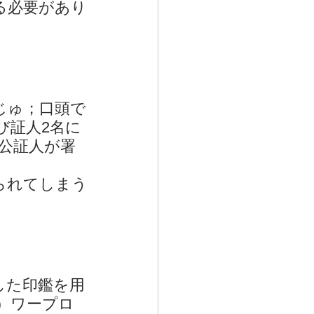
る必要があり
じゅ；口頭で
び証人2名に
公証人が署
られてしまう
した印鑑を用
）ワープロ