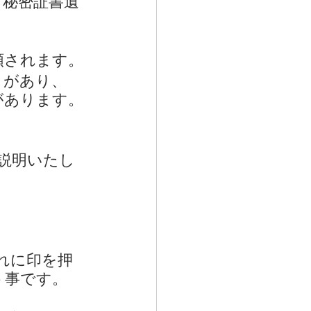
「秘密証書遺
類されます。
」があり、
があります。
説明いたし
れに印を押
う事です。