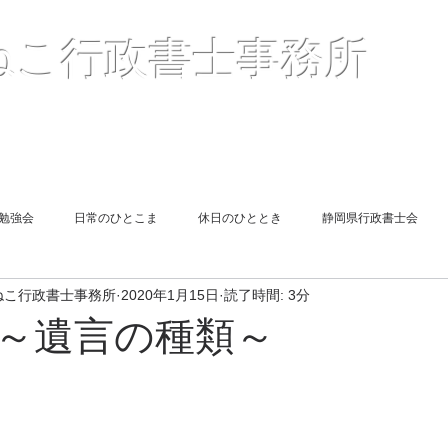
〒41
ねこ行政書士事務所
２
TEL05
Mail :
（
報酬額一覧表
＜解説＞許認可申請
お客様の声
勉強会
日常のひとこま
休日のひととき
静岡県行政書士会
ねこ行政書士事務所
2020年1月15日
読了時間: 3分
遺言
図書紹介
同期勉強会
旅館業申請
相続
～遺言の種類～
end Report
Short Lesson
終活
風俗営業許可申請
遺言