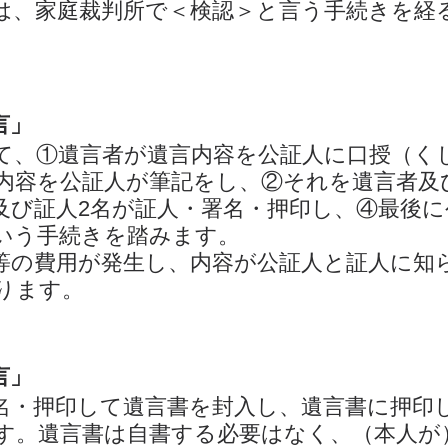
は、家庭裁判所で＜検認＞と言う手続きを経
言」
て、①遺言者が遺言内容を公証人に口授（く
内容を公証人が筆記をし、②それを遺言者及
及び証人2名が証人・署名・押印し、④最後に
いう手続きを踏みます。
等の費用が発生し、内容が公証人と証人に知
ります。
言」
名・押印して遺言書を封入し、遺言書に押印
す。遺言書は自書する必要はなく、（本人が