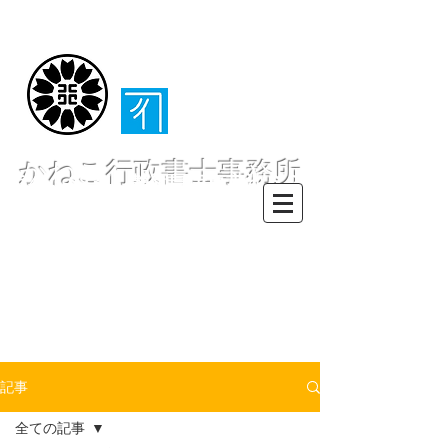
（​伊東・熱海・伊
豆半島全域対応）
かねこ行政書士事務所
〒413-0234 静岡県伊東市池６２
８ー６２
TEL0557-55-7802 FAX0557-55-
7812
Mail :
info@office-
kanekoyuichi.com
記事
全ての記事