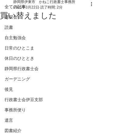
静岡県伊東市 かねこ行政書士事務所
全ての記事
2021年3月22日
読了時間: 2分
買い替えました
講習会
読書
自主勉強会
日常のひとこま
休日のひととき
静岡県行政書士会
ガーデニング
後見
行政書士会伊豆支部
事務所便り
遺言
図書紹介