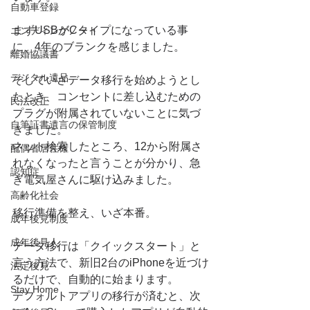
自動車登録
まずUSBがCタイプになっている事
エンディングノート
に、4年のブランクを感じました。
離婚協議書
デジタル遺品
そしていざデータ移行を始めようとし
たとき、コンセントに差し込むための
民法改正
プラグが附属されていないことに気づ
自筆証書遺言の保管制度
きました。
ネット検索したところ、12から附属さ
配偶者居住権
れなくなったと言うことが分かり、急
認知症
ぎ電気屋さんに駆け込みました。
高齢化社会
移行準備を整え、いざ本番。
成年後見制度
成年後見人
データ移行は「クイックスタート」と
言う方法で、新旧2台のiPhoneを近づけ
法定後見
るだけで、自動的に始まります。
Stay Home
デフォルトアプリの移行が済むと、次