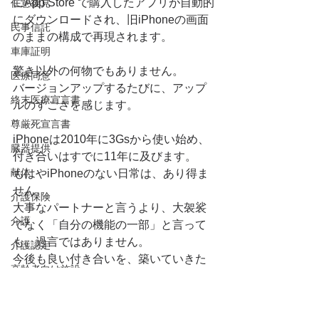
にApp Store で購入したアプリが自動的
任意後見
にダウンロードされ、旧iPhoneの画面
民事信託
のままの構成で再現されます。
車庫証明
驚き以外の何物でもありません。
医療同意
バージョンアップするたびに、アップ
終末医療宣言書
ルのすごさを感じます。
尊厳死宣言書
iPhoneは2010年に3Gsから使い始め、
臓器提供
付き合いはすでに11年に及びます。
献体
もはやiPhoneのない日常は、あり得ま
せん。
介護保険
大事なパートナーと言うより、大袈裟
介護
でなく「自分の機能の一部」と言って
も、過言ではありません。
介護認定
今後も良い付き合いを、築いていきた
高齢者向け施設
いと思います。
祭祀継承者
永代供養墓