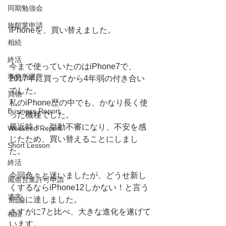
同期勉強会
旅館業申請
iPhoneを、買い替えました。
相続
終活
今まで使っていたのはiPhone7で、
事務所運営
2017年に買ってから4年弱の付き合い
でした。
買物
私のiPhone歴の中でも、かなり長く使
Business Report
った機種でした。
最近時々、挙動不審になり、不安を感
Weekend Report
じたため、買い替えることにしまし
Short Lesson
た。
終活
今回色々と迷いましたが、どうせ新し
風俗営業許可申請
くするならiPhone12しかない！と言う
遺言
結論に達しました。
さすがに7と比べ、大きな進化を遂げて
相続
います。