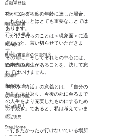
自動車登録
エンディングノート
確かにある程度の年齢に達した場合、
これらのことはとても重要なことでは
離婚協議書
あります。
デジタル遺品
しかしこれらのことは＜現象面＞に過
ぎないと、言い切らせていただきま
民法改正
す。
自筆証書遺言の保管制度
その前に、そしてそれらの中心には、
ご本人の人生があることを、決して忘
配偶者居住権
れてはいけません。
認知症
高齢化社会
本来の「終活」の意義とは、「自分の
半生を振り返り、今後の死に至るまで
成年後見制度
の人生をより充実したものにするため
成年後見人
の手続き」であると、私は考えていま
す。
法定後見
Stay Home
・行きたかったが行けないでいる場所