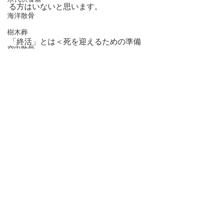
る方はいないと思います。
海洋散骨
樹木葬
「終活」とは＜死を迎えるための準備
空中散骨
＞ではなく、＜今を輝かせるための作
業＞であることを、理解していただき
行政書士会
たいのです。
改葬
今後の人生をより魅力的なものにする
家族葬
ため、楽しみながら「終活」を行って
いきましょう。
直葬
Short Lesson
葬儀の準備
終活
死後事務委任契約
静岡県行政書士会
持続化補助金
持続化給付金
すべて表示
最新記事
家賃補助金