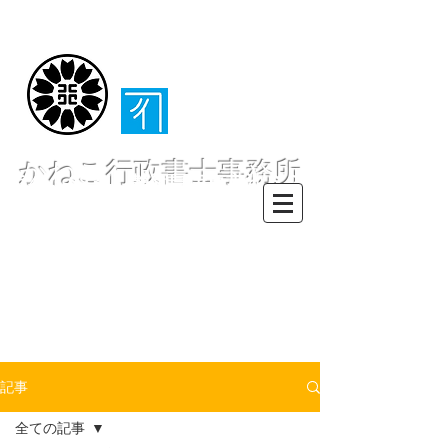
（​伊東・熱海・伊
豆半島全域対応）
かねこ行政書士事務所
〒413-0234 静岡県伊東市池６２
８ー６２
TEL0557-55-7802 FAX0557-55-
7812
Mail :
info@office-
kanekoyuichi.com
記事
全ての記事