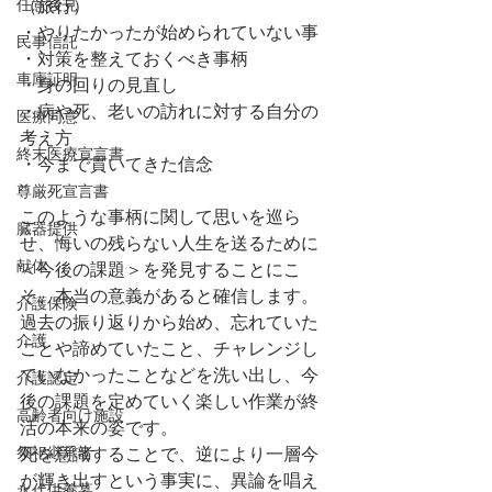
任意後見
（旅行）
・やりたかったが始められていない事
民事信託
・対策を整えておくべき事柄
車庫証明
・身の回りの見直し
・病や死、老いの訪れに対する自分の
医療同意
考え方
終末医療宣言書
・今まで貫いてきた信念
尊厳死宣言書
このような事柄に関して思いを巡ら
臓器提供
せ、悔いの残らない人生を送るために
献体
＜今後の課題＞を発見することにこ
そ、本当の意義があると確信します。
介護保険
過去の振り返りから始め、忘れていた
介護
ことや諦めていたこと、チャレンジし
ていなかったことなどを洗い出し、今
介護認定
後の課題を定めていく楽しい作業が終
高齢者向け施設
活の本来の姿です。
祭祀継承者
死を意識することで、逆により一層今
が輝き出すという事実に、異論を唱え
永代供養墓