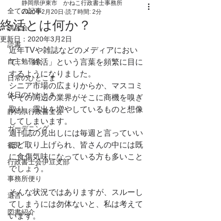
静岡県伊東市 かねこ行政書士事務所
全ての記事
2020年2月20日
読了時間: 2分
終活とは何か？
講習会
更新日：
2020年3月2日
読書
近年TVや雑誌などのメディアにおい
自主勉強会
て、「終活」という言葉を頻繁に目に
するようになりました。
日常のひとこま
シニア市場の広まりからか、マスコミ
休日のひととき
やその周辺の業界がそこに商機を嗅ぎ
取り、露出を増やしているものと想像
静岡県行政書士会
してしまいます。
ガーデニング
週刊誌の見出しには毎週と言っていい
ほど取り上げられ、皆さんの中には既
後見
に食傷気味になっている方も多いこと
行政書士会伊豆支部
でしょう。
事務所便り
そんな状況ではありますが、スルーし
遺言
てしまうには勿体ないと、私は考えて
図書紹介
います。