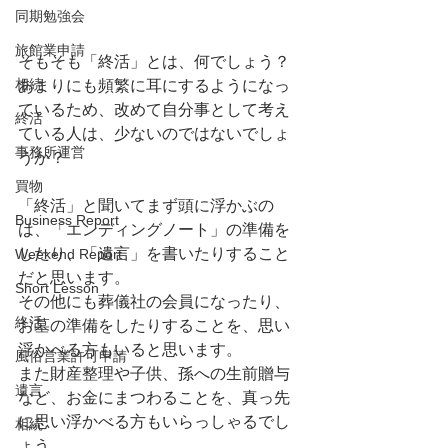
同期勉強会
旅館業申請
そもそも「終活」とは、何でしょう？
相続
あまりにも頻繁に耳にするようになっ
ているため、改めて自分事として考え
終活
ている人は、少ないのではないでしょ
事務所運営
うか？
買物
「終活」と聞いてまず頭に浮かぶの
Business Report
は、「エンディングノート」の準備を
したり、「遺言」を書いたりすること
Weekend Report
だと思います。
Short Lesson
その他にも葬儀社の会員になったり、
終活
お墓の準備をしたりすることを、思い
浮かべる方もいると思います。
風俗営業許可申請
また財産整理や子供、孫への生前贈与
遺言
など、お金にまつわることを、真っ先
に思い浮かべる方もいらっしゃるでし
相続
ょう。