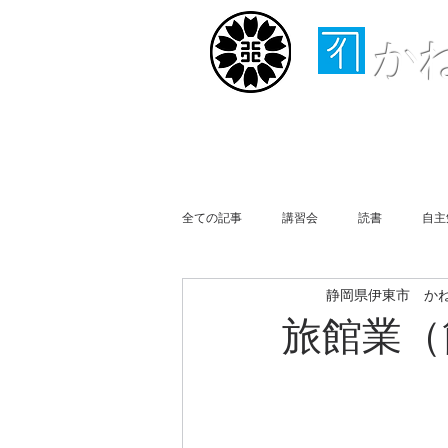
か
ホーム
取扱業務
全ての記事
講習会
読書
自主
静岡県伊東市 か
行政書士会伊豆支部
事務所便り
旅館業（
買物
Business Report
Week