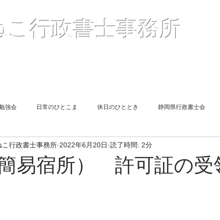
〒41
ねこ行政書士事務所
２
TEL05
Mail :
（
報酬額一覧表
＜解説＞許認可申請
お客様の声
勉強会
日常のひとこま
休日のひととき
静岡県行政書士会
ねこ行政書士事務所
2022年6月20日
読了時間: 2分
遺言
図書紹介
同期勉強会
旅館業申請
相続
簡易宿所） 許可証の受
end Report
Short Lesson
終活
風俗営業許可申請
遺言