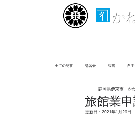
か
ホーム
取扱業務
全ての記事
講習会
読書
自主
静岡県伊東市 か
行政書士会伊豆支部
事務所便り
旅館業申
更新日：
2021年1月26日
買物
Business Report
Week