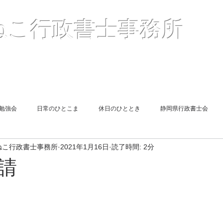
〒41
ねこ行政書士事務所
２
TEL05
Mail :
（
報酬額一覧表
＜解説＞許認可申請
お客様の声
勉強会
日常のひとこま
休日のひととき
静岡県行政書士会
ねこ行政書士事務所
2021年1月16日
読了時間: 2分
遺言
図書紹介
同期勉強会
旅館業申請
相続
請
end Report
Short Lesson
終活
風俗営業許可申請
遺言