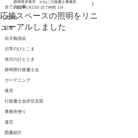
静岡県伊東市 かねこ行政書士事務所
全ての記事
2022年1月23日
読了時間: 1分
応接スペースの照明をリニ
講習会
ューアルしました
読書
自主勉強会
日常のひとこま
休日のひととき
静岡県行政書士会
ガーデニング
後見
行政書士会伊豆支部
事務所便り
遺言
図書紹介