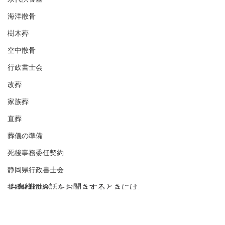
海洋散骨
樹木葬
空中散骨
行政書士会
改葬
家族葬
直葬
葬儀の準備
死後事務委任契約
静岡県行政書士会
お客様のお話をお聞きするときには、
持続化補助金
ソファーよりこちらのテーブルを使う
持続化給付金
方が多いです。
家賃補助金
こちらの照明もテーブルに合わせて、