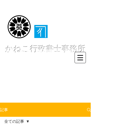
（​伊東・熱海・伊
豆半島全域対応）
かねこ行政書士事務所
〒413-0234 静岡県伊東市池６２
８ー６２
TEL0557-55-7802 FAX0557-55-
7812
Mail :
info@office-
kanekoyuichi.com
記事
全ての記事