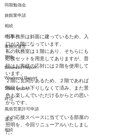
同期勉強会
旅館業申請
相続
終活
当事務所は斜面に建っているため、入
口が２階になっています。
事務所運営
私の執務室は１階にあり、そちらにも
買物
応接セットを用意してありますが、普
段はお客様の応対には２階を使用して
Business Report
います。
Weekend Report
２階に玄関があるため、２階であれば
階段を上り下りしなくて済み、また景
Short Lesson
色も楽しんでいただけるからとの思い
終活
からです。
風俗営業許可申請
その応接スペースに当てている部屋の
遺言
照明を、今回リニューアルいたしまし
相続
た。