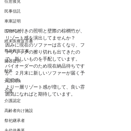
任意後見
民事信託
車庫証明
ファン付きの照明と壁際の棕櫚竹が、
医療同意
リゾート感を演出してませんか？
終末医療宣言書
因みに現在のソファーは古くなり、フ
尊厳死宣言書
ァブリックの擦り切れも出てきたの
で、新しいものを手配しています。
臓器提供
バイオーダーのため現在納品待ちです
献体
が、２月末に新しいソファーが届く予
定です。
介護保険
より一層リゾート感が増して、良い雰
介護
囲気になればと期待しています。
介護認定
高齢者向け施設
祭祀継承者
永代供養墓