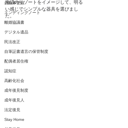
海辺のリゾートをイメージして、明る
自動車登録
い感じでシンプルな器具を選びまし
エンディングノート
た。
離婚協議書
デジタル遺品
民法改正
自筆証書遺言の保管制度
配偶者居住権
認知症
高齢化社会
成年後見制度
成年後見人
法定後見
Stay Home