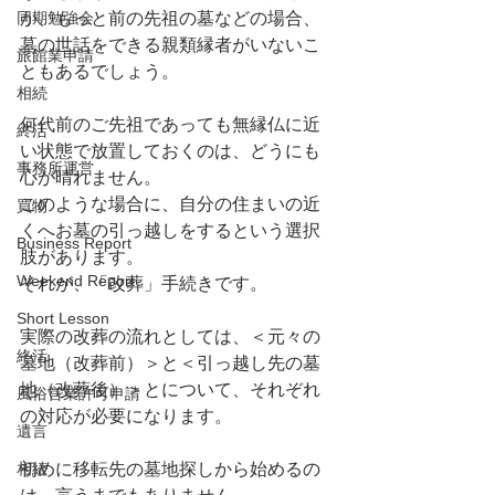
同期勉強会
か、もっと前の先祖の墓などの場合、
墓の世話をできる親類縁者がいないこ
旅館業申請
ともあるでしょう。
相続
何代前のご先祖であっても無縁仏に近
終活
い状態で放置しておくのは、どうにも
事務所運営
心が晴れません。
このような場合に、自分の住まいの近
買物
くへお墓の引っ越しをするという選択
Business Report
肢があります。
Weekend Report
それが、「改葬」手続きです。
Short Lesson
実際の改葬の流れとしては、＜元々の
終活
墓地（改葬前）＞と＜引っ越し先の墓
地（改葬後）＞とについて、それぞれ
風俗営業許可申請
の対応が必要になります。
遺言
相続
初めに移転先の墓地探しから始めるの