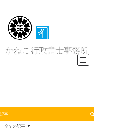
（​伊東・熱海・伊
豆半島全域対応）
かねこ行政書士事務所
〒413-0234 静岡県伊東市池６２
８ー６２
TEL0557-55-7802 FAX0557-55-
7812
Mail :
info@office-
kanekoyuichi.com
記事
全ての記事