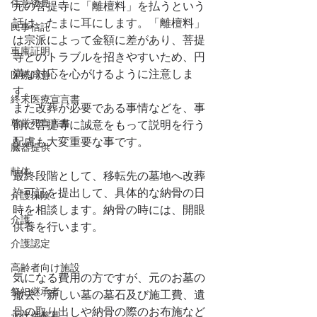
任意後見
元の菩提寺に「離檀料」を払うという
話は、たまに耳にします。「離檀料」
民事信託
は宗派によって金額に差があり、菩提
車庫証明
寺とのトラブルを招きやすいため、円
満な対応を心がけるように注意しま
医療同意
す。
終末医療宣言書
また改葬が必要である事情などを、事
尊厳死宣言書
前に菩提寺に誠意をもって説明を行う
配慮も大変重要な事です。
臓器提供
献体
最終段階として、移転先の墓地へ改葬
許可証を提出して、具体的な納骨の日
介護保険
時を相談します。納骨の時には、開眼
介護
供養を行います。
介護認定
高齢者向け施設
気になる費用の方ですが、元のお墓の
祭祀継承者
撤去、新しい墓の墓石及び施工費、遺
骨の取り出しや納骨の際のお布施など
永代供養墓