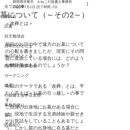
静岡県伊東市 かねこ行政書士事務所
全ての記事
2020年7月1日
読了時間: 2分
墓について（～その2～）
講習会
＜改葬とは＞
読書
自主勉強会
前回のお話の中で遠方のお墓について
日常のひとこま
の心配を書きましたが、現実にその問
休日のひととき
題に直面している場合には、どのよう
な解決策があるのでしょうか？
静岡県行政書士会
ガーデニング
後見
今回のテーマである「改葬」とは、平
たく言えば＜お墓の引っ越し＞の事で
行政書士会伊豆支部
す。
事務所便り
ご自身の出身地にお墓がある場合に
は、現地で生活する兄弟姉妹や親せき
遺言
がお世話をしていることもあるでしょ
図書紹介
う。しかし親の出身地に在る墓だと