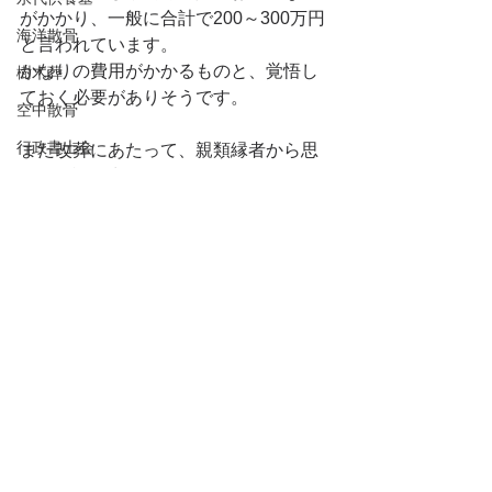
がかかり、一般に合計で200～300万円
海洋散骨
と言われています。
かなりの費用がかかるものと、覚悟し
樹木葬
ておく必要がありそうです。
空中散骨
行政書士会
また改葬にあたって、親類縁者から思
わぬ異論が出てきて、困ることがあり
改葬
ます。
家族葬
菩提寺への配慮同様、親類縁者に対す
る事前の説明や根回しも、後々の遺恨
直葬
を防ぐための大事なポイントとなりま
葬儀の準備
す。
Short Lesson
死後事務委任契約
終活
静岡県行政書士会
改葬
持続化補助金
持続化給付金
家賃補助金