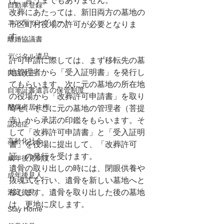
は、言うまでもありません。
自動車登録
改葬にあたっては、新旧両方の墓地の
エンディングノート
市区町村役場の許可が必要となりま
す。
離婚協議書
デジタル遺品
許可申請に際しては、まず移転先の墓
地管理者から「受入証明書」を発行し
民法改正
てもらいます。次に元の墓地の所在地
自筆証書遺言の保管制度
の役場から「改葬許可申請書」を取り
配偶者居住権
寄せ、そこに元の墓地の管理者（菩提
寺）から承諾の印鑑をもらいます。そ
認知症
して「改葬許可申請書」と「受入証明
高齢化社会
書」を役場に提出して、「改葬許可
証」の発行を受けます。
成年後見制度
遺骨の取り出しの時には、閉眼供養や
成年後見人
抜魂式を行い、遺骨を新しい墓地へと
法定後見
移します。遺骨を取り出した後の墓地
は、更地に戻します。
Stay Home