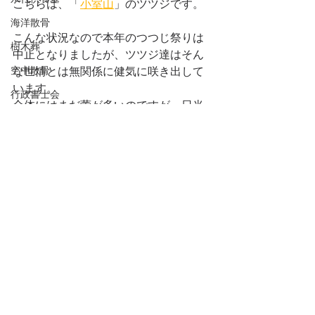
こちらは、「
小室山
」のツツジです。
海洋散骨
こんな状況なので本年のつつじ祭りは
樹木葬
中止となりましたが、ツツジ達はそん
空中散骨
な世情とは無関係に健気に咲き出して
います。
行政書士会
全体にはまだ蕾が多いのですが、日当
改葬
たりの良い場所のツツジは、徐々に咲
き出しています。
家族葬
しかし小室山もほとんど人影がなく、
直葬
寂しい限りでした。
葬儀の準備
死後事務委任契約
静岡県行政書士会
Weekend Report
持続化補助金
持続化給付金
家賃補助金