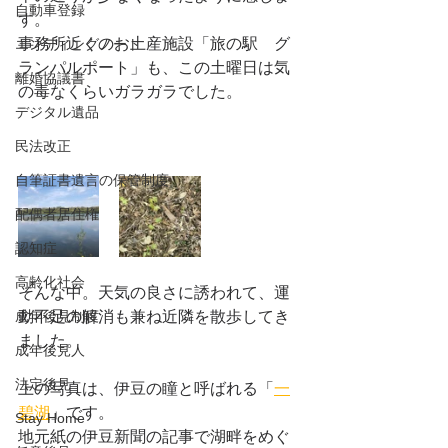
自動車登録
す。
事務所近くのお土産施設「旅の駅　グ
エンディングノート
ランパルポート」も、この土曜日は気
離婚協議書
の毒なくらいガラガラでした。
デジタル遺品
民法改正
自筆証書遺言の保管制度
配偶者居住権
認知症
高齢化社会
そんな中。天気の良さに誘われて、運
動不足の解消も兼ね近隣を散歩してき
成年後見制度
ました。
成年後見人
法定後見
上の写真は、伊豆の瞳と呼ばれる「
一
碧湖
」です。
Stay Home
地元紙の伊豆新聞の記事で湖畔をめぐ