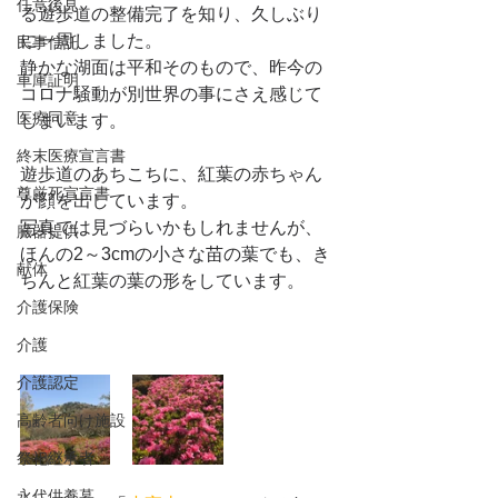
任意後見
る遊歩道の整備完了を知り、久しぶり
に一周しました。
民事信託
静かな湖面は平和そのもので、昨今の
車庫証明
コロナ騒動が別世界の事にさえ感じて
医療同意
しまいます。
終末医療宣言書
遊歩道のあちこちに、紅葉の赤ちゃん
尊厳死宣言書
が顔を出しています。
写真では見づらいかもしれませんが、
臓器提供
ほんの2～3cmの小さな苗の葉でも、き
献体
ちんと紅葉の葉の形をしています。
介護保険
介護
介護認定
高齢者向け施設
祭祀継承者
永代供養墓