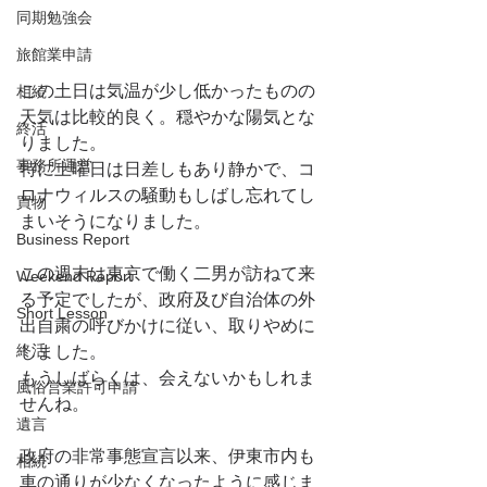
同期勉強会
旅館業申請
この土日は気温が少し低かったものの
相続
天気は比較的良く。穏やかな陽気とな
終活
りました。
事務所運営
特に土曜日は日差しもあり静かで、コ
ロナウィルスの騒動もしばし忘れてし
買物
まいそうになりました。
Business Report
この週末は東京で働く二男が訪ねて来
Weekend Report
る予定でしたが、政府及び自治体の外
Short Lesson
出自粛の呼びかけに従い、取りやめに
終活
しました。
もうしばらくは、会えないかもしれま
風俗営業許可申請
せんね。
遺言
政府の非常事態宣言以来、伊東市内も
相続
車の通りが少なくなったように感じま