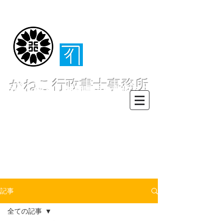
（​伊東・熱海・伊
豆半島全域対応）
かねこ行政書士事務所
〒413-0234 静岡県伊東市池６２
８ー６２
TEL0557-55-7802 FAX0557-55-
7812
Mail :
info@office-
kanekoyuichi.com
記事
全ての記事