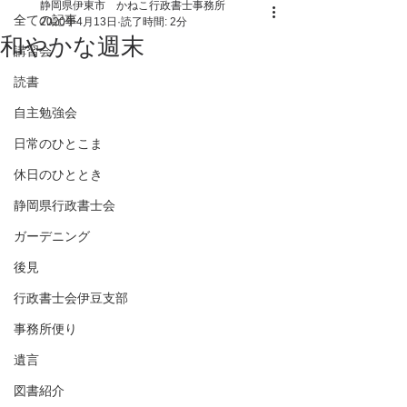
静岡県伊東市 かねこ行政書士事務所
全ての記事
2020年4月13日
読了時間: 2分
和やかな週末
講習会
読書
自主勉強会
日常のひとこま
休日のひととき
静岡県行政書士会
ガーデニング
後見
行政書士会伊豆支部
事務所便り
遺言
図書紹介