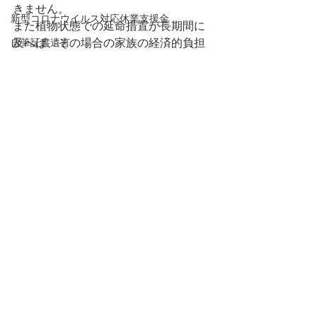
きません。
新型コロナウイルス対応休業支援金
また植物状態での延命措置が長期間に
自筆証書遺言
及べば、その場合の家族の経済的負担
は計り知れない額になることが予想さ
民法改正
れます。
旅館業許可申請
どんな状態になっても命をつなぎたい
旅館業
と願う事も、もちろん間違いではあり
飲食業
ません。
どちらにせよ、自分の願う最期を遂げ
温泉利用許可
るためにはどうするか？
相続税
見守り
意識のない状態で生き延びたくないと
考えるのであれば、尊厳死宣言書は必
財産管理委任契約
要な選択だと思います。
生前事務委任
Short Lesson
医療同意
任意代理契約
終末医療宣言書
公正証書遺言