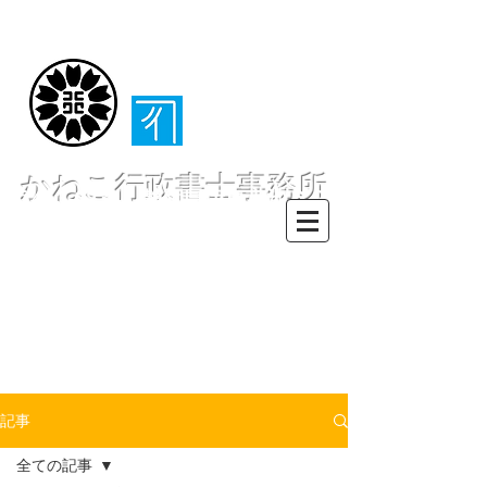
（​伊東・熱海・伊
豆半島全域対応）
かねこ行政書士事務所
〒413-0234 静岡県伊東市池６２
８ー６２
TEL0557-55-7802 FAX0557-55-
7812
Mail :
info@office-
kanekoyuichi.com
記事
全ての記事