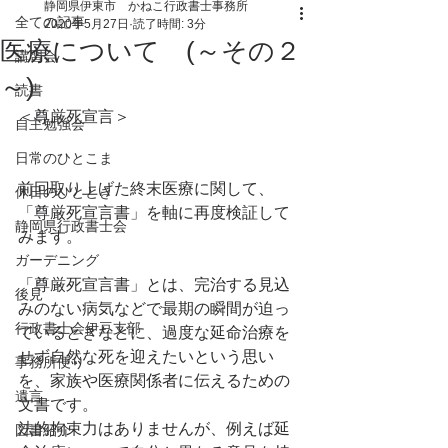
静岡県伊東市 かねこ行政書士事務所
全ての記事
2020年5月27日
読了時間: 3分
医療について (～その２
講習会
～)
読書
＜尊厳死宣言＞
自主勉強会
日常のひとこま
前回取り上げた終末医療に関して、
休日のひととき
「尊厳死宣言書」を軸に再度検証して
静岡県行政書士会
みます。
ガーデニング
「尊厳死宣言書」とは、完治する見込
後見
みのない病気などで最期の瞬間が迫っ
行政書士会伊豆支部
ているときなどに、過度な延命治療を
せず自然な死を迎えたいという思い
事務所便り
を、家族や医療関係者に伝えるための
遺言
文書です。
法的拘束力はありませんが、例えば延
図書紹介