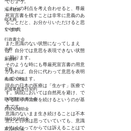
でしょう。
これらの利点を考え合わせると、尊厳
海洋散骨
死宣言書を残すことは非常に意義のあ
樹木葬
ることだと、お分かりいただけると思
空中散骨
います。
行政書士会
また意識のない状態になってしまえ
改葬
ば、自分では意思を表現できない状態
に陥ります。
家族葬
そのような時にも尊厳死宣言書の用意
直葬
があれば、自分に代わって意思を表明
してくれます。
葬儀の準備
現在の日本の医療は「生かす」医療で
死後事務委任契約
す。病院においては自然死を避け、で
静岡県行政書士会
きる限りの治療を続けるというのが基
本です。
持続化補助金
意識のないまま生き続けることは不本
持続化給付金
意だと日頃は思っていていても、意識
がなくなってからでは訴えることはで
家賃補助金