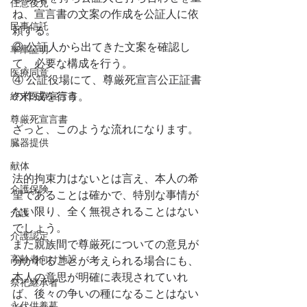
任意後見
ね、宣言書の文案の作成を公証人に依
民事信託
頼する。
③ 公証人から出てきた文案を確認し
車庫証明
て、必要な構成を行う。
医療同意
④ 公証役場にて、尊厳死宣言公正証書
終末医療宣言書
の作成を行う。
尊厳死宣言書
ざっと、このような流れになります。
臓器提供
献体
法的拘束力はないとは言え、本人の希
介護保険
望であることは確かで、特別な事情が
ない限り、全く無視されることはない
介護
でしょう。
介護認定
また親族間で尊厳死についての意見が
高齢者向け施設
分かれることが考えられる場合にも、
本人の意思が明確に表現されていれ
祭祀継承者
ば、後々の争いの種になることはない
永代供養墓