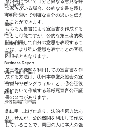
命治療について自分と異なる意見を持
同期勉強会
つ家族がいる場合、公的な文書を残し
旅館業申請
ておくことで明確な自分の思いを伝え
ることができます。
相続
もちろん自書により宣言書を作成する
終活
ことも可能ですが、公的な第三者的機
関を利用して自分の意思を表現するこ
事務所運営
とは、より強い意思を表すことの客観
買物
的根拠ともなります。
Business Report
第三者的機関を利用しての宣言書を作
Weekend Report
成する方法は、①日本尊厳死協会の宣
Short Lesson
言書（リビングウィル）と、②公証役
場において作成する尊厳死宣言公正証
終活
書の２つがあります。
風俗営業許可申請
先に申し上げた通り、法的拘束力はあ
遺言
りませんが、公的機関を利用して作成
相続
していることで、周囲の人に本人の強