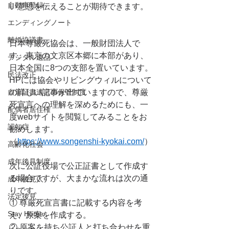
自動車登録
い意思を伝えることが期待できます。
エンディングノート
離婚協議書
日本尊厳死協会は、一般財団法人で
す。東京の文京区本郷に本部があり、
デジタル遺品
日本全国に8つの支部を置いています。
民法改正
HPには協会やリビングウィルについて
自筆証書遺言の保管制度
の詳しい記事が出ていますので、尊厳
死宣言への理解を深めるためにも、一
配偶者居住権
度webサイトを閲覧してみることをお
認知症
勧めします。
（
https://www.songenshi-kyokai.com/
）
高齢化社会
成年後見制度
次に公証役場で公正証書として作成す
る場合ですが、大まかな流れは次の通
成年後見人
りです。
法定後見
① 尊厳死宣言書に記載する内容を考
Stay Home
え、原案を作成する。
② 原案を持ち公証人と打ち合わせを重