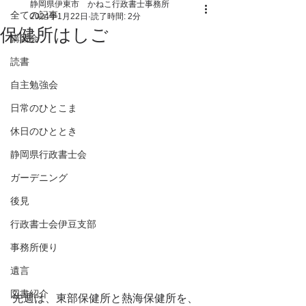
静岡県伊東市 かねこ行政書士事務所
全ての記事
2024年1月22日
読了時間: 2分
保健所はしご
講習会
読書
自主勉強会
日常のひとこま
休日のひととき
静岡県行政書士会
ガーデニング
後見
行政書士会伊豆支部
事務所便り
遺言
図書紹介
先週は、東部保健所と熱海保健所を、