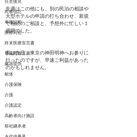
任意後見
先週はこの他にも、別の民泊の相談や
民事信託
大型ホテルの申請の打ち合わせ、新規
車庫証明
で相続のご相談と、予想外に忙しい１
週間でした。
医療同意
終末医療宣言書
実は先日、東京の神田明神へお参りに
尊厳死宣言書
行ったのですが、早速ご利益があった
臓器提供
のかもしれません。
献体
介護保険
介護
介護認定
高齢者向け施設
祭祀継承者
永代供養墓