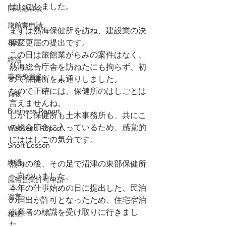
はしごしました。
同期勉強会
旅館業申請
まずは熱海保健所を訪ね、建設業の決
相続
算変更届の提出です。
この日は旅館業がらみの案件はなく、
終活
熱海総合庁舎を訪ねたにも拘らず、初
事務所運営
めて保健所を素通りしました。
なので正確には、保健所のはしごとは
買物
言えませんね。
Business Report
しかし保健所も土木事務所も、共にこ
の総合庁舎に入っているため、感覚的
Weekend Report
にははしごの気分です。
Short Lesson
終活
熱海の後、その足で沼津の東部保健所
へ向かいました。
風俗営業許可申請
本年の仕事始めの日に提出した、民泊
遺言
の届出が許可となったため、住宅宿泊
事業者の標識を受け取りに行きまし
相続
た。