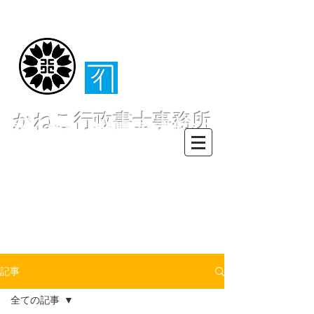
（​伊東・熱海・伊
豆半島全域対応）
かねこ行政書士事務所
〒413-0234 静岡県伊東市池６２
８ー６２
TEL0557-55-7802 FAX0557-55-
7812
Mail :
info@office-
kanekoyuichi.com
記事
全ての記事