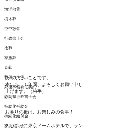
海洋散骨
樹木葬
空中散骨
行政書士会
改葬
家族葬
直葬
葬儀の準備
ありがたいことです。
本年も、１年間、よろしくお願い申し
死後事務委任契約
上げます。（柏手）
静岡県行政書士会
持続化補助金
お参りの後は、お楽しみの食事！
持続化給付金
久しぶりに東京ドームホテルで、ラン
家賃補助金