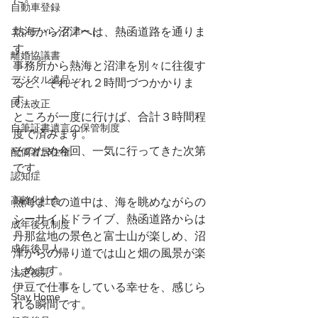
自動車登録
エンディングノート
熱海から沼津へは、熱函道路を通りま
す。
離婚協議書
事務所から熱海と沼津を別々に往復す
デジタル遺品
ると、それぞれ２時間づつかかりま
す。
民法改正
ところが一度に行けば、合計３時間程
自筆証書遺言の保管制度
度で済みます。
そのため今回、一気に行ってきた次第
配偶者居住権
です。
認知症
高齢化社会
熱海までの道中は、海を眺めながらの
シーサイドドライブ、熱函道路からは
成年後見制度
丹那盆地の景色と富士山が楽しめ、沼
成年後見人
津からの帰り道では山と畑の風景が楽
しめます。
法定後見
伊豆で仕事をしている幸せを、感じら
Stay Home
れる瞬間です。