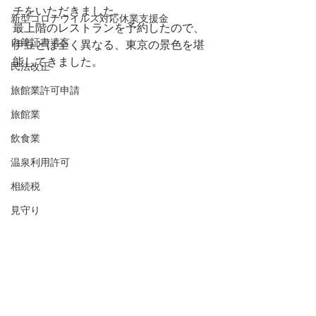
チをいただきました。
新型コロナウイルス対応休業支援金
最上階のレストランを予約したので、
自筆証書遺言
伊豆とは全く異なる、東京の景色を堪
能してきました。
民法改正
旅館業許可申請
旅館業
飲食業
温泉利用許可
相続税
見守り
財産管理委任契約
生前事務委任
任意代理契約
公正証書遺言