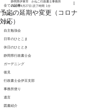
静岡県伊東市 かねこ行政書士事務所
全ての記事
2020年4月27日
読了時間: 1分
予定の延期や変更（コロナ
講習会
対応）
読書
自主勉強会
日常のひとこま
休日のひととき
静岡県行政書士会
ガーデニング
後見
行政書士会伊豆支部
事務所便り
遺言
図書紹介