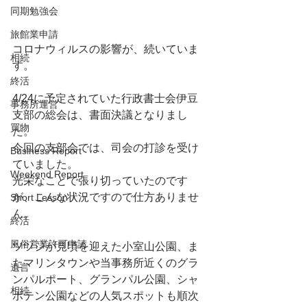
同期勉強会
旅館業申請
コロナウィルスの影響が、続いていま
相続
す。
終活
4/24に予定されていた行政書士会伊豆
事務所運営
支部の総会は、書面決議となりまし
買物
た。
今回の支部会では、司会の打診を受け
Business Report
ていました。
Weekend Report
光栄なことで張り切っていたのです
が、こんな状況ですので仕方ありませ
Short Lesson
ん。
終活
風俗営業許可申請
ツツジが見頃を迎えた小室山公園、ま
た
マリンタウンや当
事務所近くのグラ
遺言
ンパルポート、グランパル公園、シャ
相続
ボテン公園などの人気スポットも順次