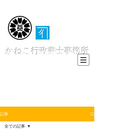
（​伊東・熱海・伊
豆半島全域対応）
かねこ行政書士事務所
〒413-0234 静岡県伊東市池６２
８ー６２
TEL0557-55-7802 FAX0557-55-
7812
Mail :
info@office-
kanekoyuichi.com
記事
全ての記事