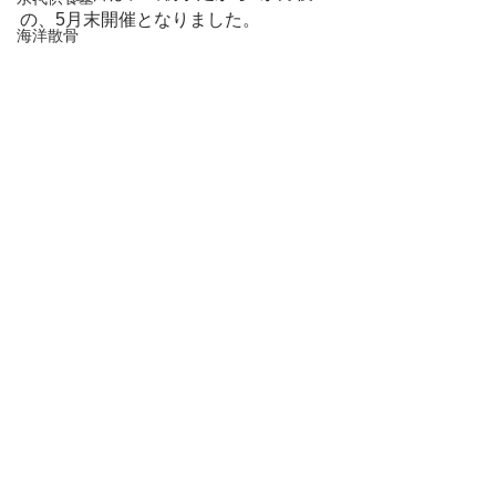
の、5月末開催となりました。
海洋散骨
市政モニターの参加内容についても、
樹木葬
逐次こちらのブログでご報告していく
空中散骨
予定です。
行政書士会
改葬
Business Report
家族葬
成年後見制度
直葬
葬儀の準備
死後事務委任契約
静岡県行政書士会
すべて表示
最新記事
持続化補助金
持続化給付金
家賃補助金