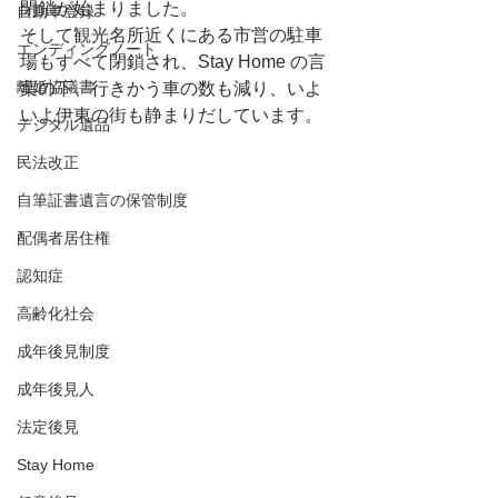
閉鎖が始まりました。
自動車登録
そして観光名所近くにある市営の駐車
エンディングノート
場もすべて
閉鎖され、Stay Home の言
離婚協議書
葉の下、行きかう車の数も減り、いよ
いよ伊東の街も静まりだしています。
デジタル遺品
民法改正
自筆証書遺言の保管制度
配偶者居住権
認知症
高齢化社会
成年後見制度
成年後見人
法定後見
Stay Home