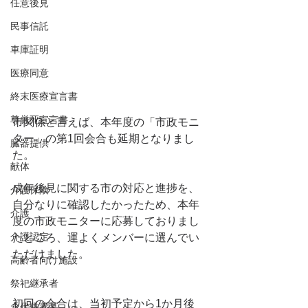
任意後見
民事信託
車庫証明
医療同意
終末医療宣言書
尊厳死宣言書
市関係と言えば、本年度の「市政モニ
ター」の第1回会合も延期となりまし
臓器提供
た。
献体
成年後見に関する市の対応と進捗を、
介護保険
自分なりに確認したかったため、本年
介護
度の市政モニターに応募しておりまし
介護認定
たところ、運よくメンバーに選んでい
ただけました。
高齢者向け施設
祭祀継承者
初回の会合は、当初予定から1か月後
永代供養墓