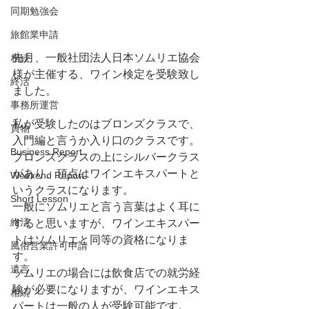
同期勉強会
旅館業申請
先月、一般社団法人日本ソムリエ協会
相続
様が主催する、ワイン検定を受験致し
終活
ました。
事務所運営
私が受験したのはブロンズクラスで、
買物
入門編と言うか入り口のクラスです。
Business Report
ブロンズクラスの上にシルバークラス
があり、頂点はワインエキスパートと
Weekend Report
いうクラスになります。
Short Lesson
一般にソムリエと言う言葉はよく耳に
終活
すると思いますが、ワインエキスパー
トはソムリエと同等の資格になりま
風俗営業許可申請
す。
遺言
ソムリエの場合には飲食店での就労経
験が必要になりますが、ワインエキス
相続
パートは一般の人が受験可能です。