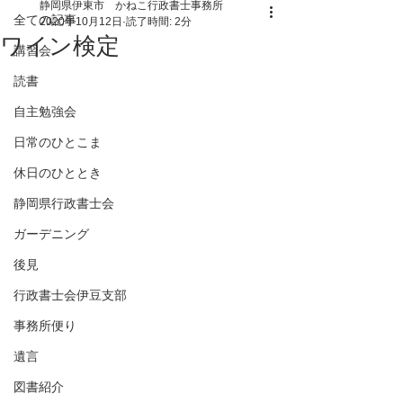
静岡県伊東市 かねこ行政書士事務所
全ての記事
2020年10月12日
読了時間: 2分
ワイン検定
講習会
読書
自主勉強会
日常のひとこま
休日のひととき
静岡県行政書士会
ガーデニング
後見
行政書士会伊豆支部
事務所便り
遺言
図書紹介