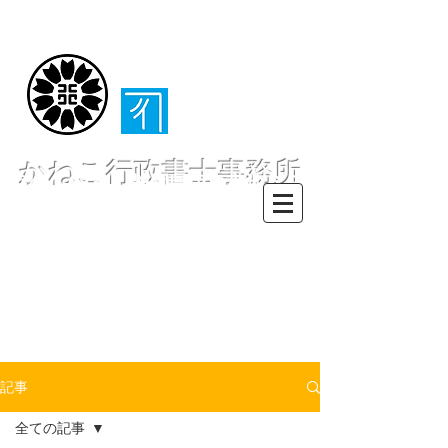
（​伊東・熱海・伊
豆半島全域対応）
かねこ行政書士事務所
〒413-0234 静岡県伊東市池６２
８ー６２
TEL0557-55-7802 FAX0557-55-
7812
Mail :
info@office-
kanekoyuichi.com
記事
全ての記事