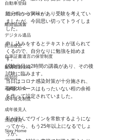
自動車登録
随分前から興味があり受験を考えてい
エンディングノート
ましたが、今回思い切ってトライしま
離婚協議書
した。
デジタル遺品
申し込みをするとテキストが送られて
民法改正
くるので、自分なりに勉強を始めま
自筆証書遺言の保管制度
す。
試験当日に2時間の講義があり、その後
配偶者居住権
試験に臨みます。
認知症
当日はコロナ感染対策が十分施され、
高齢化社会
会場スペースはもったいない程の余裕
を作って設定されていました。
成年後見制度
成年後見人
私が好んでワインを常飲するようにな
法定後見
ってから、もう25年以上になるでしょ
Stay Home
うか。