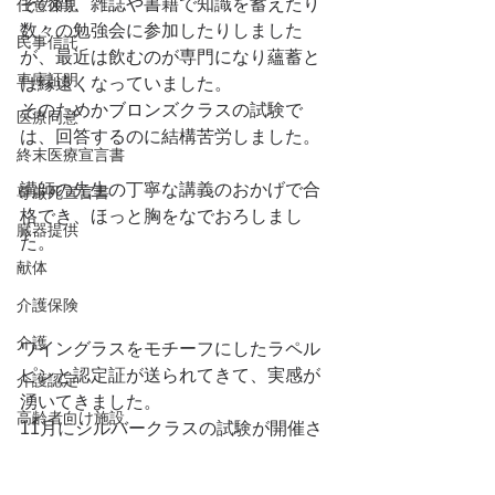
その間、雑誌や書籍で知識を蓄えたり
任意後見
数々の勉強会に参加したりしました
民事信託
が、最近は飲むのが専門になり蘊蓄と
車庫証明
は縁遠くなっていました。
そのためかブロンズクラスの試験で
医療同意
は、回答するのに結構苦労しました。
終末医療宣言書
講師の先生の丁寧な講義のおかげで合
尊厳死宣言書
格でき、ほっと胸をなでおろしまし
臓器提供
た。
献体
介護保険
介護
ワイングラスをモチーフにしたラペル
ピンと認定証が送られてきて、実感が
介護認定
湧いてきました。
高齢者向け施設
11月にシルバークラスの試験が開催さ
れますが、今回勉強不足を痛感したの
祭祀継承者
で、もう1年しっかり勉強をし直して、
永代供養墓