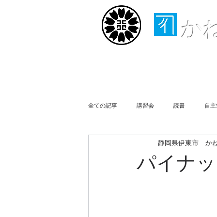
か
ホーム
取扱業務
全ての記事
講習会
読書
自主
静岡県伊東市 か
行政書士会伊豆支部
事務所便り
パイナッ
買物
Business Report
Week