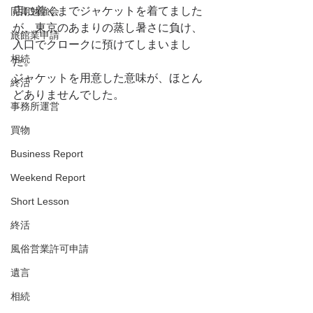
店に着くまでジャケットを着てました
同期勉強会
が、東京のあまりの蒸し暑さに負け、
旅館業申請
入口でクロークに預けてしまいまし
相続
た。
ジャケットを用意した意味が、ほとん
終活
どありませんでした。
事務所運営
買物
Business Report
Weekend Report
Short Lesson
終活
風俗営業許可申請
遺言
相続