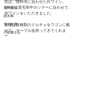
次は、魚料理に合わせた白ワイン。
3杯目は黒毛和牛のソテーに合わせて、
海洋散骨
赤ワインをいただきました。
樹木葬
空中散骨
食後は数種類のドルチェをワゴンに載
せて、テーブル迄持ってきてくれま
行政書士会
す。
改葬
2種類選ぶことが出来ましたが、どれも
美味しそうでかなり悩んでしまいまし
家族葬
た。
直葬
葬儀の準備
前菜からドルチェまで、まさに全
死後事務委任契約
て”
buono‼”
静岡県行政書士会
久々の大満足でした。
持続化補助金
持続化給付金
家賃補助金