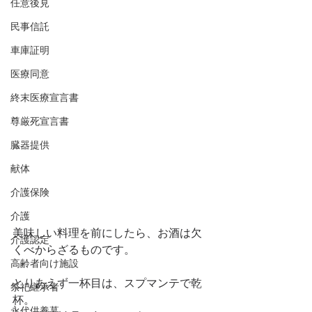
任意後見
民事信託
車庫証明
医療同意
終末医療宣言書
尊厳死宣言書
臓器提供
献体
介護保険
介護
美味しい料理を前にしたら、お酒は欠
介護認定
くべからざるものです。
高齢者向け施設
とりあえず一杯目は、スプマンテで乾
祭祀継承者
杯。
永代供養墓