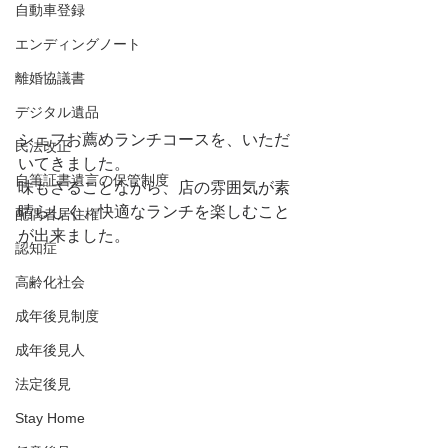
自動車登録
エンディングノート
離婚協議書
デジタル遺品
シェフお薦めランチコースを、いただ
民法改正
いてきました。
自筆証書遺言の保管制度
味もさることながら、店の雰囲気が素
晴らしく、快適なランチを楽しむこと
配偶者居住権
が出来ました。
認知症
高齢化社会
成年後見制度
成年後見人
法定後見
Stay Home