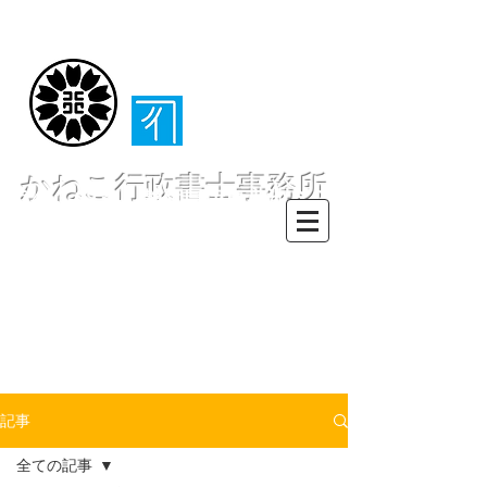
（​伊東・熱海・伊
豆半島全域対応）
かねこ行政書士事務所
〒413-0234 静岡県伊東市池６２
８ー６２
TEL0557-55-7802 FAX0557-55-
7812
Mail :
info@office-
kanekoyuichi.com
記事
全ての記事