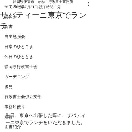
静岡県伊東市 かねこ行政書士事務所
全ての記事
2025年7月31日
読了時間: 1分
サバティーニ東京でラン
講習会
チ
読書
自主勉強会
日常のひとこま
休日のひととき
静岡県行政書士会
ガーデニング
後見
行政書士会伊豆支部
事務所便り
先日、東京へ出張した際に、サバティ
遺言
ーニ東京でランチをいただきました。
図書紹介