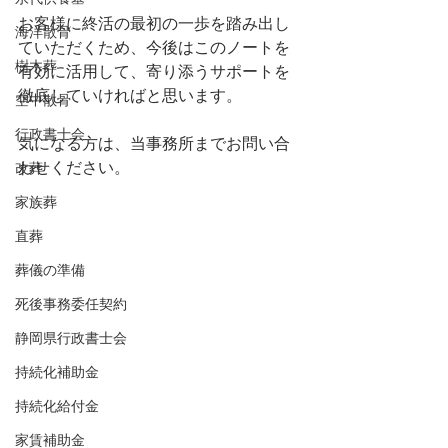
お客様に終活の最初の一歩を踏み出し
海洋散骨
ていただくため、今後はこのノートを
樹木葬
有効に活用して、寄り添うサポートを
徹底していければと思います。
空中散骨
行政書士会
気になる方は、当事務所までお問い合
わせください。
改葬
家族葬
直葬
葬儀の準備
死後事務委任契約
静岡県行政書士会
持続化補助金
持続化給付金
家賃補助金