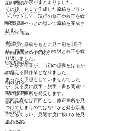
て、何とか形がまとまりました。
自動車登録
その後、ＰＣで作成した原稿をプリン
エンディングノート
トアウトして、現行の修正や校正を繰
離婚協議書
り返し、やっとの思いで原稿を完成さ
せました。
デジタル遺品
民法改正
完成した原稿をもとに見本刷を1冊作
り、再度レイアウトの検討と校正を繰
自筆証書遺言の保管制度
り返しました。
配偶者居住権
この校正作業が、当初の想像をはるか
に超える難作業となりました。
認知症
まったく予想もしていませんでした
高齢化社会
が、見る度に誤字・脱字・書き間違い
成年後見制度
等の修正箇所を発見します。
百回見直せば百回とも、修正箇所を見
成年後見人
つけてしまうのではないかと疑心暗鬼
法定後見
になるくらい、見返す度に抜けが発見
されます。
Stay Home