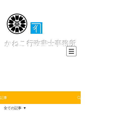
（​伊東・熱海・伊
豆半島全域対応）
かねこ行政書士事務所
〒413-0234 静岡県伊東市池６２
８ー６２
TEL0557-55-7802 FAX0557-55-
7812
Mail :
info@office-
kanekoyuichi.com
記事
全ての記事