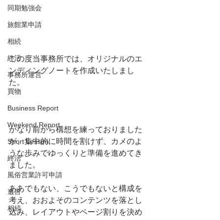
同期勉強会
旅館業申請
相続
終活
この度当事務所では、オリジナルのエ
ンディングノートを作成いたしまし
事務所運営
た。
買物
Business Report
Weekend Report
かなり前から構想を練っておりました
が、集中的に時間を割けず、カメのよ
Short Lesson
うな歩みでゆっくりと準備を進めてき
終活
ました。
風俗営業許可申請
ああでもない、こうでもないと構成を
遺言
考え、おおよそのコンテンツを落とし
相続
込み、レイアウトやページ割りを決め