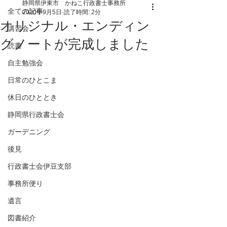
静岡県伊東市 かねこ行政書士事務所
全ての記事
2020年9月5日
読了時間: 2分
オリジナル・エンディン
講習会
グノートが完成しました
読書
自主勉強会
日常のひとこま
休日のひととき
静岡県行政書士会
ガーデニング
後見
行政書士会伊豆支部
事務所便り
遺言
図書紹介