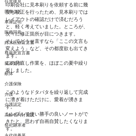
任意後見
印刷会社に見本刷りを依頼する前に幾
民事信託
度も校正を行ったため、見本刷りでは
レイアウトの確認だけで済むだろう
車庫証明
と、軽く考えていました。ところが、
医療同意
次々に修正箇所が目につきます。
そしてどうせ直すなら「ここの文言も
終末医療宣言書
変えよう」など、その都度欲も出てき
尊厳死宣言書
ます。
この見直し作業を、ほぼこの夏中繰り
臓器提供
返しました。
献体
介護保険
このようなドタバタを繰り返して完成
介護
に漕ぎ着けただけに、愛着が湧きま
介護認定
す。
シンプルで使い勝手の良いノートがで
高齢者向け施設
きたと、思わず自画自賛したくなりま
祭祀継承者
す。
永代供養墓