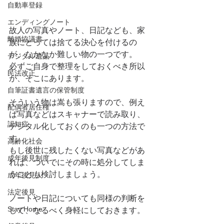
自動車登録
エンディングノート
故人の写真やノート、日記なども、家
離婚協議書
族にとっては捨てる決心を付けるの
が、なかなか難しい物の一つです。
デジタル遺品
必ずご自身で整理をしておくべき所以
民法改正
が、そこにあります。
自筆証書遺言の保管制度
そういう物は嵩も張りますので、例え
配偶者居住権
ば写真などはスキャナーで読み取り、
認知症
デジタル化しておくのも一つの方法で
す。
高齢化社会
もし後世に残したくない写真などがあ
成年後見制度
れば、ついでにその時に処分してしま
うことも検討しましょう。
成年後見人
法定後見
ノートや日記についても同様の判断を
Stay Home
して、なるべく身軽にしておきます。