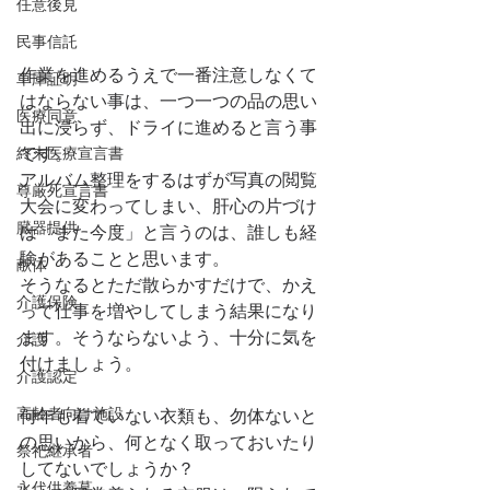
任意後見
民事信託
作業を進めるうえで一番注意しなくて
車庫証明
はならない事は、一つ一つの品の思い
医療同意
出に浸らず、ドライに進めると言う事
終末医療宣言書
です。
アルバム整理をするはずが写真の閲覧
尊厳死宣言書
大会に変わってしまい、肝心の片づけ
臓器提供
は「また今度」と言うのは、誰しも経
験があることと思います。
献体
そうなるとただ散らかすだけで、かえ
介護保険
って仕事を増やしてしまう結果になり
ます。そうならないよう、十分に気を
介護
付けましょう。
介護認定
高齢者向け施設
何年も着ていない衣類も、勿体ないと
の思いから、何となく取っておいたり
祭祀継承者
してないでしょうか？
永代供養墓