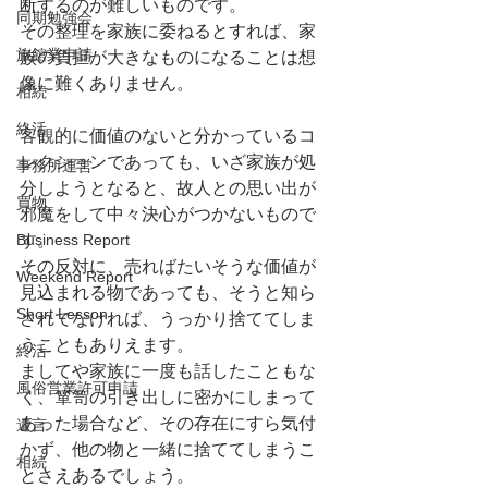
断するのが難しいものです。
同期勉強会
その整理を家族に委ねるとすれば、家
旅館業申請
族の負担が大きなものになることは想
像に難くありません。
相続
終活
客観的に価値のないと分かっているコ
レクションであっても、いざ家族が処
事務所運営
分しようとなると、故人との思い出が
買物
邪魔をして中々決心がつかないもので
Business Report
す。
その反対に、売ればたいそうな価値が
Weekend Report
見込まれる物であっても、そうと知ら
Short Lesson
されてなければ、うっかり捨ててしま
うこともありえます。
終活
ましてや家族に一度も話したこともな
風俗営業許可申請
く、箪笥の引き出しに密かにしまって
あった場合など、その存在にすら気付
遺言
かず、他の物と一緒に捨ててしまうこ
相続
とさえあるでしょう。