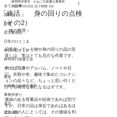
静岡県伊東市 かねこ行政書士事務所
全ての記事
2020年3月25日
読了時間: 3分
「終活」 身の回りの点検
講習会
（その2）
読書
～物の整理～
自主勉強会
日常のひとこま
日常使っている物や身の回りの品の見
休日のひととき
直しは、実はとても厄介な作業です。
静岡県行政書士会
ガーデニング
例えば写真やアルバム、ノートや日
記、衣類や本、趣味で集めたコレクシ
後見
ョンの品々など、ちょっと思い付くだ
行政書士会伊豆支部
けでも相当な量になるはずです。
事務所便り
価値のある骨董品や絵画であれば別で
遺言
すが、日常の品は身近であればあるほ
ど、他の人にとっては、その価値を判
図書紹介