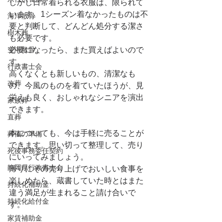
しかし日常着られる衣服は、限られて
います。1シーズン着なかったものは不
海洋散骨
要と判断して、どんどん処分する潔さ
樹木葬
も必要です。
空中散骨
必要になったら、また買えばよいので
す。
行政書士会
高くなくとも新しいもの、清潔なも
改葬
の、今風のものを着ていたほうが、見
栄えも良く、おしゃれなシニアを演出
家族葬
できます。
直葬
本についても、今は手軽に売ることが
葬儀の準備
できます。思い切って整理して、売り
死後事務委任契約
にいってみましょう。
静岡県行政書士会
帰りにその売り上げでおいしい食事を
楽しめたら、蔵書していた時とはまた
持続化補助金
違う満足が生まれること請け合いで
持続化給付金
す。
家賃補助金