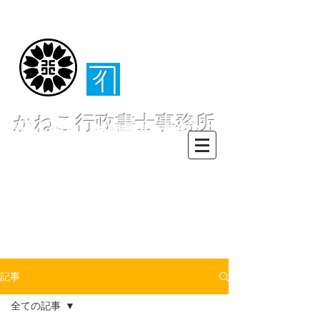
（​伊東・熱海・伊
豆半島全域対応）
かねこ行政書士事務所
〒413-0234 静岡県伊東市池６２
８ー６２
TEL0557-55-7802 FAX0557-55-
7812
Mail :
info@office-
kanekoyuichi.com
記事
全ての記事