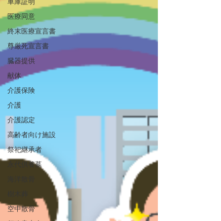
車庫証明
医療同意
終末医療宣言書
尊厳死宣言書
臓器提供
献体
介護保険
介護
介護認定
高齢者向け施設
祭祀継承者
永代供養墓
海洋散骨
樹木葬
空中散骨