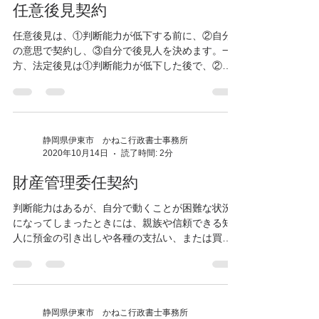
る意見...
静岡県伊東市 かねこ行政書士事務所
2020年10月27日
読了時間: 2分
任意後見契約
任意後見は、①判断能力が低下する前に、②自分
の意思で契約し、③自分で後見人を決めます。一
方、法定後見は①判断能力が低下した後で、②家
庭裁判所が判断し、③家庭裁判所が後見人を決定
します。 つまり法定後見と任意後見の大きな違い
は、①契約の時期、②契約判断の主体、③後見人
選定の主...
静岡県伊東市 かねこ行政書士事務所
2020年10月14日
読了時間: 2分
財産管理委任契約
判断能力はあるが、自分で動くことが困難な状況
になってしまったときには、親族や信頼できる知
人に預金の引き出しや各種の支払い、または買い
物などを依頼したいこともあるでしょう。 そのよ