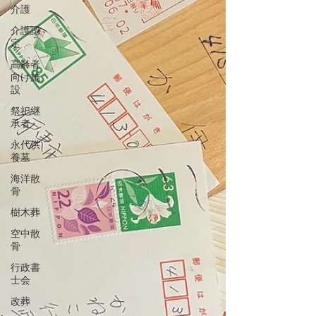
介護
介護認
定
高齢者
向け施
設
祭祀継
承者
永代供
養墓
海洋散
骨
樹木葬
空中散
骨
行政書
士会
改葬