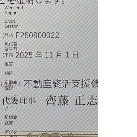
Weekend
Report
Short
Lesson
終活
風俗営
業許可
申請
遺言
相続
自動車
登録
エンデ
ィング
ノート
離婚協
議書
デジタ