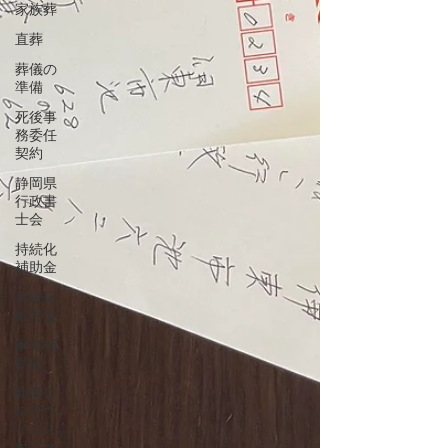
家族葬
直葬
葬儀の
準備
死後事
務委任
契約
静岡県
行政書
士会
持続化
補助金
持続化
給付金
家賃補
助金
新型コ
ロナウ
イルス
対応休