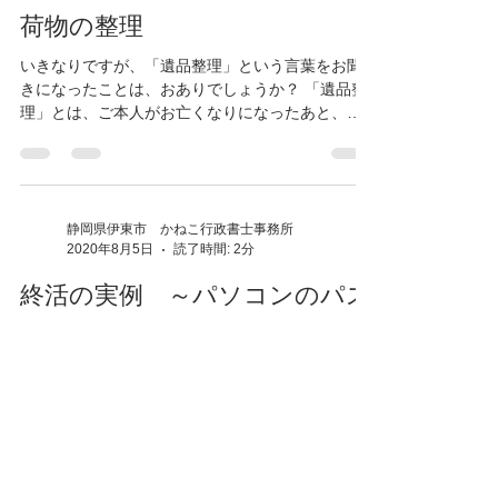
す。 この傾向は都会に限らず、地方にあっても同
様に増加傾向にあります。 また都会では近所付き
合いも希薄になる傾向があり、周りに頼れる人間
関係...
静岡県伊東市 かねこ行政書士事務所
2020年8月19日
読了時間: 3分
荷物の整理
いきなりですが、「遺品整理」という言葉をお聞
きになったことは、おありでしょうか？ 「遺品整
理」とは、ご本人がお亡くなりになったあと、後
に残された遺品を整理・処分することです。 伊東
市内にも遺品整理専門の業者さんがいて、依頼す
れば家族が手を煩わすことなく、きれいに片づけ
てくれ...
静岡県伊東市 かねこ行政書士事務所
2020年8月5日
読了時間: 2分
終活の実例 ～パソコンのパス
ワード管理～