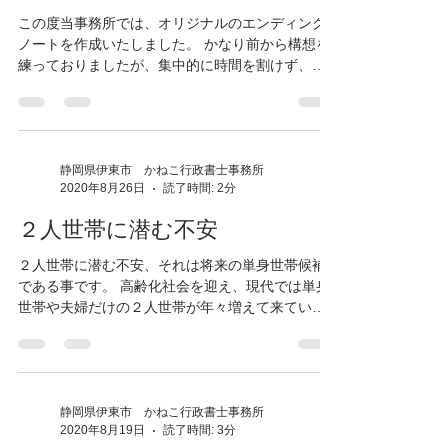
静岡県伊東市 かねこ行政書士事務所
2020年9月5日
読了時間: 2分
オリジナル・エンディングノー
トが完成しました
この度当事務所では、オリジナルのエンディング
ノートを作成いたしました。 かなり前から構想を
練っておりましたが、集中的に時間を割けず、カ
メのような歩みでゆっくりと準備を進めてきまし
た。 ああでもない、こうでもないと構成を考え、
おおよそのコンテンツを落とし込み、レイアウト
やペー...
静岡県伊東市 かねこ行政書士事務所
2020年8月26日
読了時間: 2分
２人世帯に潜む不安
２人世帯に潜む不安、それは将来の単身世帯候補
である事です。 高齢化社会を迎え、現代では単身
世帯や夫婦だけの２人世帯が年々増えて来ていま