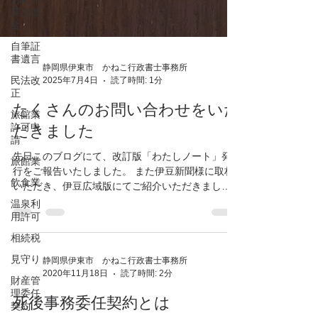
業支援
金
自筆証
書遺言
民法改
正
旅館業
静岡県伊東市 かねこ行政書士事務所
許可申
2025年7月4日
読了時間: 1分
請
旅館業
たくさんのお問い合わせをいた
飲食業
だきました
温泉利
先日このブログにて、改訂版「わたしノート」発
用許可
行をご報告いたしました。 また伊豆新聞様に取材
相続税
いただき、伊豆広域版にてご紹介いただきました
ことも、ご報告いたしました。 記事をお読みにな
見守り
った方から、多くの反響をいただいております。...
財産管
理委任
契約
静岡県伊東市 かねこ行政書士事務所