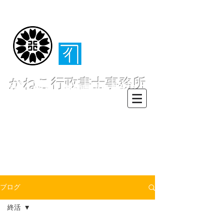
（​伊東・熱海・伊
豆半島全域対応）
かねこ行政書士事務所
〒413-0234 静岡県伊東市池６２
８ー６２
TEL0557-55-7802 FAX0557-55-
7812
Mail :
info@office-
kanekoyuichi.com
ブログ
終活