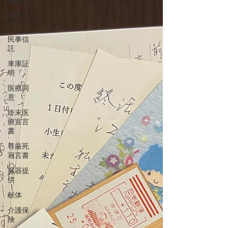
Home
な大家族であれば、代替わりを重ねていく中で、
家の必要性は保たれていました。 しかし現代の核
任意後
家族化の浸透は、居住者の単位も戸籍の単位と同
見
様に、「夫婦+子供」になっているのが普通だと思
民事信
います。 そのため親の家＝実家の存在が、解決の
託
難しい問題となってきました。 この状況に加え、
車庫証
若年人口の減少が、空家問題に拍車をかけます。
明
当事務所は別荘地にありますが、周辺には使用さ
れていない家がありますし、今後も恐らくは増加
医療同
意
していくことと思われます。 そのため空家問題
を、自分事として感じて危機感を抱く日々を送っ
終末医
ています。 そのような訳で、以前から空家問題に
療宣言
関心を持っておりました。 そしてこの度「一般社
書
団法人不動産終活支援機構」様の講座を知り、知
尊厳死
識の整理を兼ねて
宣言書
臓器提
供
献体
介護保
険