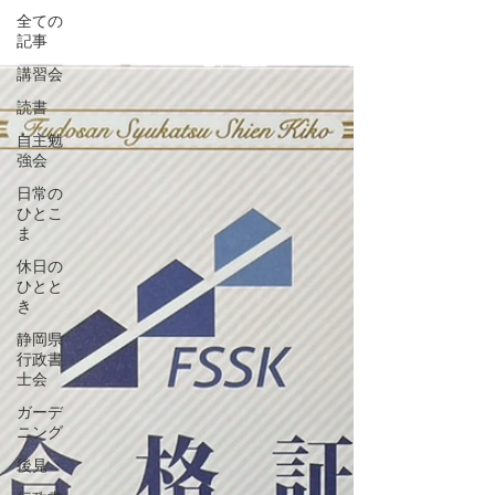
全ての
記事
講習会
読書
自主勉
強会
日常の
ひとこ
ま
休日の
ひとと
き
静岡県
行政書
士会
ガーデ
ニング
後見