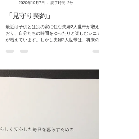
うな場合に備えて、自分の財産の管理やその他の
生活上の事務について、代理権を与える人を前も
って選び...
静岡県伊東市 かねこ行政書士事務所
2020年10月7日
読了時間: 2分
「見守り契約」
最近は子供とは別の家に住む夫婦2人世帯が増えて
おり、自分たちの時間をゆったりと楽しむシニア
が増えています。しかし夫婦2人世帯は、将来の単
身世帯候補とも言われます。 子供が遠くに住んで
いる、近くに親族もいない、まして一人暮らしに
なったら…。...