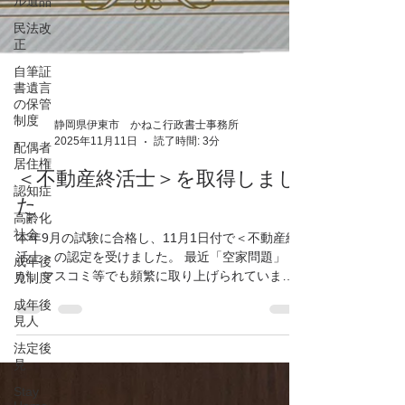
ル遺品
民法改
正
自筆証
書遺言
の保管
制度
配偶者
静岡県伊東市 かねこ行政書士事務所
居住権
2025年11月11日
読了時間: 3分
認知症
＜不動産終活士＞を取得しまし
高齢化
社会
た
成年後
本年9月の試験に合格し、11月1日付で＜不動産終
見制度
活士＞の認定を受けました。 最近「空家問題」
成年後
が、マスコミ等でも頻繁に取り上げられていま
見人
す。 その中でもよく耳にするのが、「相続空家」
法定後
ではないでしょうか。 親が住んでいた実家を相続
見
したものの、子供達はそれぞれに家を持ってお
り、誰も住む人がいない。 昔の三世代同居のよう
Stay