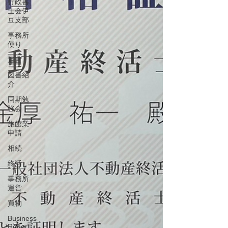
行政書
士会伊
豆支部
事務所
便り
遺言
図書紹
介
同期勉
強会
旅館業
申請
相続
終活
事務所
運営
買物
Business
Report