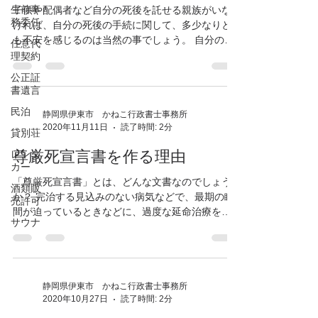
生前事
2020年11月18日
読了時間: 2分
務委任
死後事務委任契約とは
任意代
理契約
子供や配偶者など自分の死後を託せる親族がいな
公正証
ければ、自分の死後の手続に関して、多少なりと
書遺言
も不安を感じるのは当然の事でしょう。 自分の葬
民泊
儀、埋葬、そのほかの死後の後始末は、成年後見
人や遺言執行者では対応ができません。 成年後見
貸別荘
は、被後見人が死亡すれば契約が終了します。ま
レンタ
た遺言...
カー
静岡県伊東市 かねこ行政書士事務所
2020年11月11日
読了時間: 2分
酒類販
売許可
尊厳死宣言書を作る理由
サウナ
「尊厳死宣言書」とは、どんな文書なのでしょう
か？ 完治する見込みのない病気などで、最期の瞬
間が迫っているときなどに、過度な延命治療をせ
ず自然な死を迎えたいという思いを、家族や医療
関係者に伝えるための文書です。 法的拘束力はあ
りませんが、例えば延命治療について自分と異な